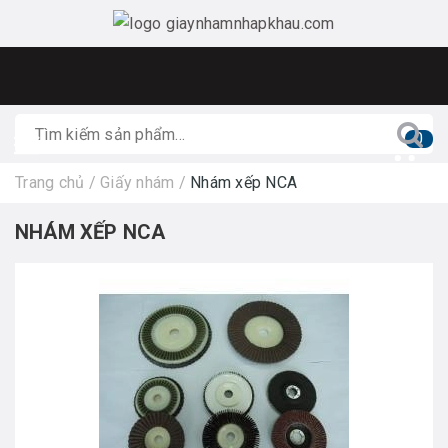
0
Trang chủ
/
Giấy nhám
/
Nhám xếp NCA
NHÁM XẾP NCA