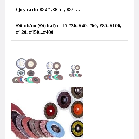
Quy cách: Φ 4", Φ 5", Φ7"...
Độ nhám (Độ hạt) : từ #36, #40, #60, #80, #100,
#120, #150...#400