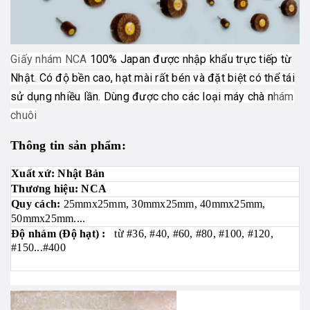
Giấy nhám NCA
100% Japan được nhập khẩu trực tiếp từ
Nhật. Có độ bền cao, hạt mài rất bén và đặt biệt có thể tái
sử dụng nhiều lần. Dùng được cho các loại máy chà n
hám
chuôi
Thông tin sản phẩm:
Xuất xứ: Nhật Bản
Thương hiệu: NCA
Quy cách:
25mmx25mm, 30mmx25mm, 40mmx25mm,
50mmx25mm....
Độ nhám (Độ hạt) :
từ #36, #40, #60, #80, #100, #120,
#150...#400