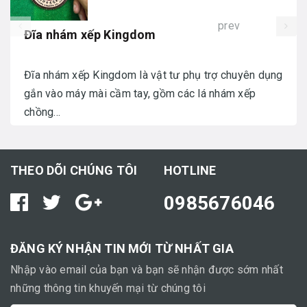
prev
Đĩa nhám xếp Kingdom
Đĩa nhám xếp Kingdom là vật tư phụ trợ chuyên dụng
gắn vào máy mài cầm tay, gồm các lá nhám xếp
chồng...
THEO DÕI CHÚNG TÔI
HOTLINE
0985676046
ĐĂNG KÝ NHẬN TIN MỚI TỪ NHẤT GIA
Nhập vào email của bạn và bạn sẽ nhận được sớm nhất
những thông tin khuyến mại từ chúng tôi