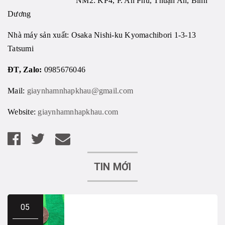
NM2: KP4, P. An Phú, Thuận An, Bình
Dương
Nhà máy sản xuất: Osaka Nishi-ku Kyomachibori 1-3-13
Tatsumi
ĐT, Zalo:
0985676046
Mail:
giaynhamnhapkhau@gmail.com
Website:
giaynhamnhapkhau.com
TIN MỚI
05