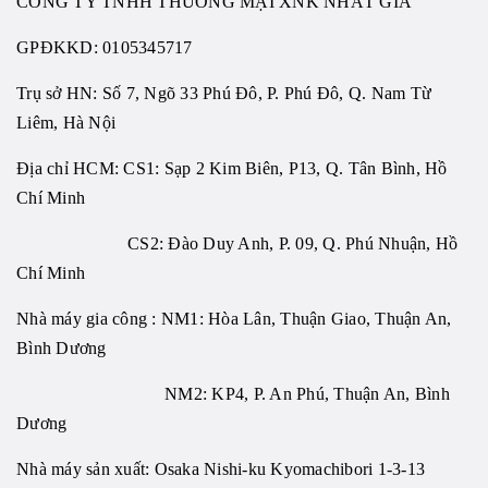
CÔNG TY TNHH THƯƠNG MẠI XNK NHẤT GIA
GPĐKKD:
0105345717
Trụ sở HN: Số 7, Ngõ 33 Phú Đô, P. Phú Đô, Q. Nam Từ
Liêm, Hà Nội
Địa chỉ HCM: CS1: Sạp 2 Kim Biên, P13, Q. Tân Bình, Hồ
Chí Minh
CS2: Đào Duy Anh, P. 09, Q. Phú Nhuận, Hồ
Chí Minh
Nhà máy gia công : NM1: Hòa Lân, Thuận Giao, Thuận An,
Bình Dương
NM2: KP4, P. An Phú, Thuận An, Bình
Dương
Nhà máy sản xuất: Osaka Nishi-ku Kyomachibori 1-3-13