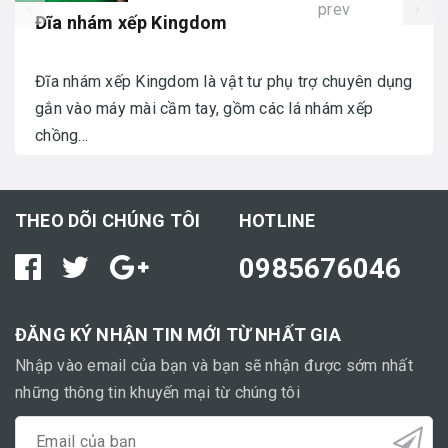
prev
Đĩa nhám xếp Kingdom
Đĩa nhám xếp Kingdom là vật tư phụ trợ chuyên dụng
gắn vào máy mài cầm tay, gồm các lá nhám xếp
chồng...
THEO DÕI CHÚNG TÔI
HOTLINE
0985676046
ĐĂNG KÝ NHẬN TIN MỚI TỪ NHẤT GIA
Nhập vào email của bạn và bạn sẽ nhận được sớm nhất
những thông tin khuyến mại từ chúng tôi