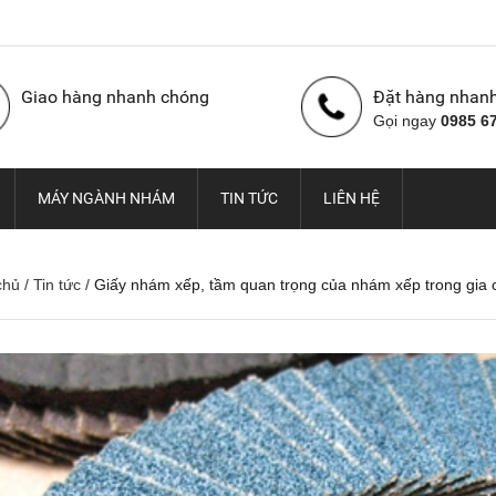
Giao hàng nhanh chóng
Đặt hàng nhan
Gọi ngay
0985 6
MÁY NGÀNH NHÁM
TIN TỨC
LIÊN HỆ
chủ
/
Tin tức
/
Giấy nhám xếp, tầm quan trọng của nhám xếp trong gia 
Nhám cuộn con Ó Hàn
Vải nhám cuộn con Ó,