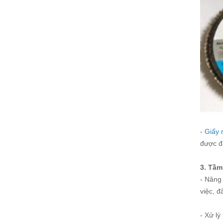
-
Giấy 
được đ
3. Tầm
- Nâng
việc, đ
- Xử lý