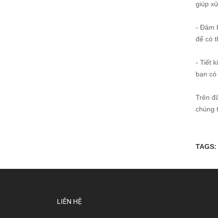
giúp xử
- Đảm 
để có t
- Tiết 
bạn có 
Trên đâ
chúng 
TAGS:
LIÊN HỆ