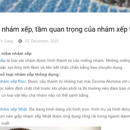
 nhám xếp, tầm quan trọng của nhám xếp t
rí Sang
03, December, 2019
i niệm nhám xếp
xếp
là loại vải nhám được hình thành từ các miếng nhám. Những miếng
ặc sợi thủy tinh fiber và liên kết chắc chắn bằng keo chuyên dụng.
 số loại nhám xếp thông dụng:
 nhám xếp Đức
: Được cấu thành từ những hạt mài Ziconia Alumina với 
c kiểm định chặt chẽ trước khi phân phối ra thị trường nên đảm bảo c
có loại vật liệu chà nhám nào có thể sánh bằng.
nhám xếp Nhật
: Đa dạng hình dáng với hình tròn, hình trụ và hình đứ
um nên giấy nhám xếp Nhật được ứng dụng rộng rãi trong ngành đánh bó
n xuất.