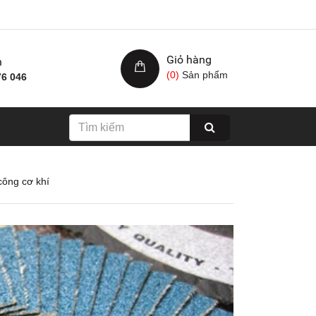
Giỏ hàng
h
(
0
)
Sản phẩm
76 046
công cơ khí
Nhám xốp hạ cam, kích
Giấy nhám cá ng