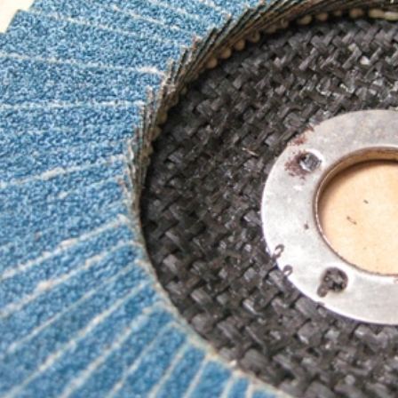
Quốc (Hawk), Kích thước
hiệu Hawk, nhập khẩu
100...
Hàn Quốc
01/08/2026
28/07/2026
Nhám trụ carem
Vải nhám tờ con Ó, độ
20x10x3mm
nhám AA80, kích thước
tờ A4
31/07/2026
27/07/2026
Giấy nhám P320
Nhám xốp hạ cam, độ
(Cw320) Đại Bàng, kích
nhám P120, kích thước
thước 230...
75mmx...
30/07/2026
25/07/2026
Vải ráp con Ó Hawk,
Nhám xốp dạng tấm to
nhập khẩu Hàn Quốc
P1000, kích thước
530mm x ...
29/07/2026
23/07/2026