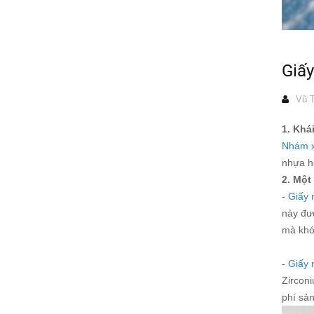
Giấy
Vũ T
1. Khá
Nhám 
nhựa ho
2. Một
-
Giấy
này đượ
mà khó 
-
Giấy 
Zirconi
phí sả