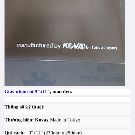
Giấy nhám tờ 9"x11"
, màu đen.
Thông số kỹ thuật:
Thương hiệu: Kovax
Made in Tokyo
Qui cách:
9”x11” (230mm x 280mm)