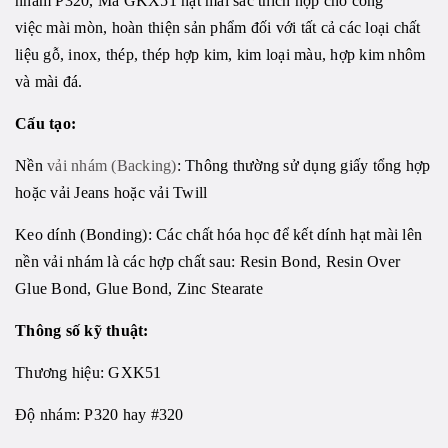
nhám P320, Mã GKX51 hạt mài sắc thích hợp cho công
việc mài mòn, hoàn thiện sản phẩm đối với tất cả các loại chất
liệu gỗ, inox, thép, thép hợp kim, kim loại màu, hợp kim nhôm
và mài đá.
Cấu tạo:
Nền
vải nhám (Backing)
: Thông thường sử dụng giấy tổng hợp
hoặc vải Jeans hoặc vải Twill
Keo dính (Bonding): Các chất hóa học để kết dính hạt mài lên
nền
vải nhám
là các hợp chất sau: Resin Bond, Resin Over
Glue Bond, Glue Bond, Zinc Stearate
Thông số kỹ thuật:
Thương hiệu:
GXK51
Độ nhám: P320 hay #320