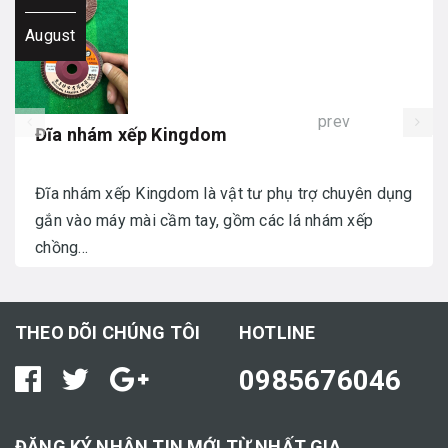
August
prev
Đĩa nhám xếp Kingdom
Đĩa nhám xếp Kingdom là vật tư phụ trợ chuyên dụng
gắn vào máy mài cầm tay, gồm các lá nhám xếp
chồng...
THEO DÕI CHÚNG TÔI
HOTLINE
0985676046
ĐĂNG KÝ NHẬN TIN MỚI TỪ NHẤT GIA