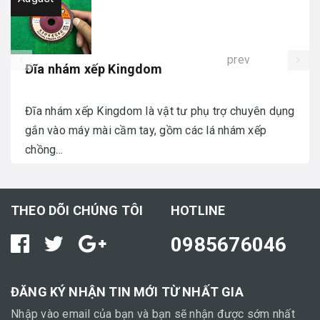
prev
Đĩa nhám xếp Kingdom
Đĩa nhám xếp Kingdom là vật tư phụ trợ chuyên dụng
gắn vào máy mài cầm tay, gồm các lá nhám xếp
chồng...
THEO DÕI CHÚNG TÔI
HOTLINE
0985676046
ĐĂNG KÝ NHẬN TIN MỚI TỪ NHẤT GIA
Nhập vào email của bạn và bạn sẽ nhận được sớm nhất