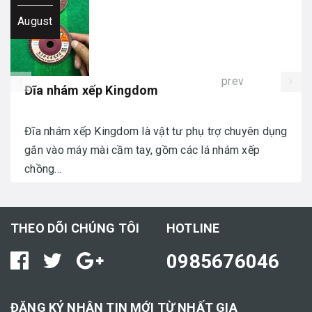
August
prev
Đĩa nhám xếp Kingdom
Đĩa nhám xếp Kingdom là vật tư phụ trợ chuyên dụng
gắn vào máy mài cầm tay, gồm các lá nhám xếp
chồng...
THEO DÕI CHÚNG TÔI
HOTLINE
0985676046
ĐĂNG KÝ NHẬN TIN MỚI TỪ NHẤT GIA