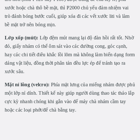
xước hoặc chà thô bề mặt, thì P2000 chủ yếu đảm nhiệm vai
trò đánh bóng bước cuối, giúp xóa đi các vết xước liti và làm
bề mặt trở nên bóng mịn.
Lớp xốp (mút):
Lớp đệm mút mang lại độ đàn hồi rất tốt. Nhờ
đó, giấy nhám có thể ôm sát vào các đường cong, góc cạnh,
hay các chi tiết điêu khắc lồi lõm mà không làm biến dạng form
dáng vật liệu, đồng thời phân tán đều lực ép để tránh tạo ra
xước sâu.
Mặt nỉ lông (velcro):
Phía mặt lưng của miếng nhám được phủ
một lớp nỉ dính. Thiết kế này giúp người dùng thao tác tháo lắp
cực kỳ nhanh chóng khi gắn vào đế máy chà nhám cầm tay
hoặc các loại phớt/đế chà bằng tay.