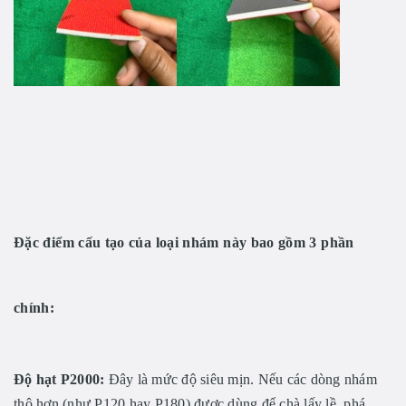
Đặc điểm cấu tạo của loại nhám này bao gồm 3 phần
chính:
Độ hạt P2000:
Đây là mức độ siêu mịn. Nếu các dòng nhám
thô hơn (như P120 hay P180) được dùng để chà lấy lề, phá