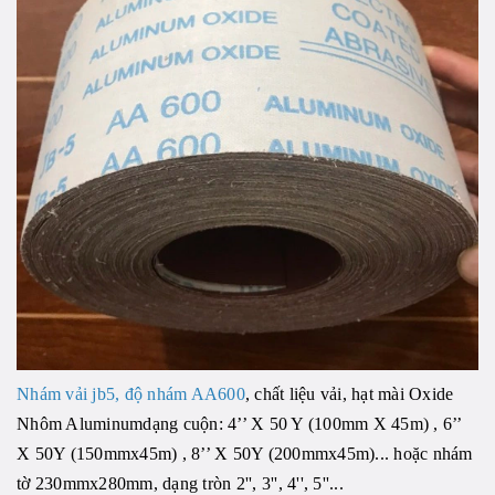
Nhám vải jb5, độ nhám AA600
, chất liệu vải, hạt mài Oxide
Nhôm Aluminumdạng cuộn: 4’’ X 50 Y (100mm X 45m) , 6’’
X 50Y (150mmx45m) , 8’’ X 50Y (200mmx45m)... hoặc nhám
tờ 230mmx280mm, dạng tròn 2'', 3'', 4'', 5''...