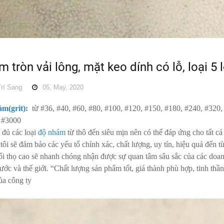
 tròn vải lông, mặt keo dính có lỗ, loại 5 lỗ,
rí Sang
05, May, 2020
m(grit):
từ #36, #40, #60, #80, #100, #120, #150, #180, #240, #320
 #3000
 đủ các loại
độ nhám
từ thô đến siêu mịn nên có thể đáp ứng cho tất c
ôi sẽ đảm bảo các yếu tố chính xác, chất lượng, uy tín, hiệu quả đến
uổi thọ cao sẽ nhanh chóng nhận được sự quan tâm sâu sắc của các doa
ước và thế giới. “Chất lượng sản phẩm tốt, giá thành phù hợp, tinh t
ủa công ty