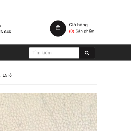
Giỏ hàng
h
(
0
)
Sản phẩm
76 046
, 15 lỗ
Nhám xốp hạ cam, kích
Giấy nhám cá ng