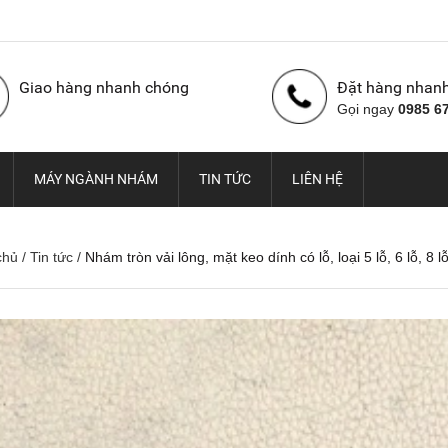
Giao hàng nhanh chóng
Đặt hàng nhan
Gọi ngay
0985 6
MÁY NGÀNH NHÁM
TIN TỨC
LIÊN HỆ
chủ
/
Tin tức
/
Nhám tròn vải lông, mặt keo dính có lỗ, loại 5 lỗ, 6 lỗ, 8 lỗ
Nhám cuộn con Ó Hàn
Vải nhám cuộn con Ó,