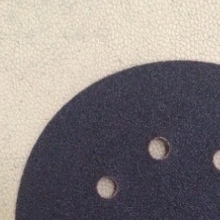
Quốc (Hawk), Kích thước
hiệu Hawk, nhập khẩu
100...
Hàn Quốc
01/08/2026
28/07/2026
Nhám trụ carem
Vải nhám tờ con Ó, độ
20x10x3mm
nhám AA80, kích thước
tờ A4
31/07/2026
27/07/2026
Giấy nhám P320
Nhám xốp hạ cam, độ
(Cw320) Đại Bàng, kích
nhám P120, kích thước
thước 230...
75mmx...
30/07/2026
25/07/2026
Vải ráp con Ó Hawk,
Nhám xốp dạng tấm to
nhập khẩu Hàn Quốc
P1000, kích thước
530mm x ...
29/07/2026
23/07/2026