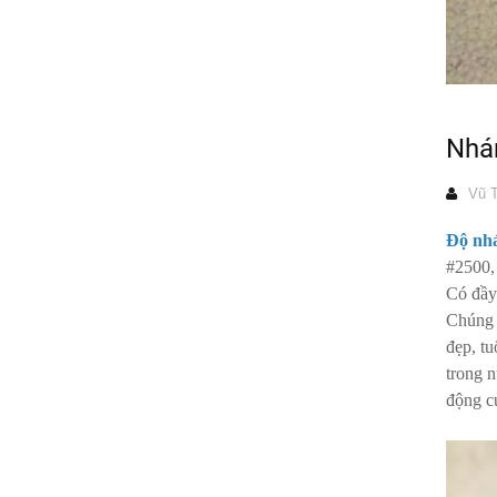
Nhám
Vũ T
Độ nhá
#2500,
Có đầy
Chúng t
đẹp, t
trong n
động c