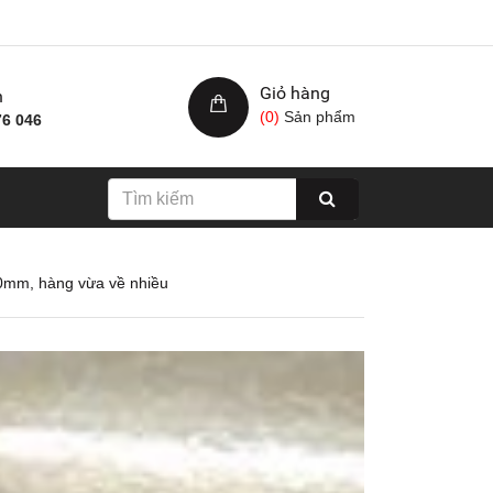
Giỏ hàng
h
(
0
)
Sản phẩm
76 046
0mm, hàng vừa về nhiều
Nhám xốp hạ cam, kích
Giấy nhám cá ng