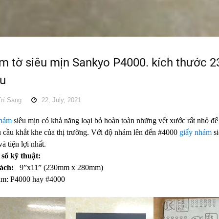
m tờ siêu mịn Sankyo P4000. kích thước
ều
rí Sang
22, July, 2021
nhám
siêu mịn có khả năng loại bỏ hoàn toàn những vết xước rất nhỏ để
u cầu khắt khe của thị trường. Với độ nhám lên đến #4000
giấy nhám
si
à tiện lợi nhất.
số kỹ thuật:
cách:
9”x11” (230mm x 280mm)
m: P4000 hay #4000