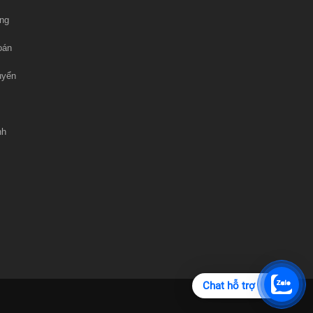
ng
oán
uyển
nh
Chat hỗ trợ