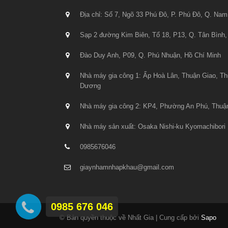
Địa chỉ: Số 7, Ngõ 33 Phú Đô, P. Phú Đô, Q. Nam
Sạp 2 đường Kim Biên, Tổ 18, P13, Q. Tân Bình,
Đào Duy Anh, P09, Q. Phú Nhuận, Hồ Chí Minh
Nhà máy gia công 1: Ấp Hoà Lân, Thuận Giao, Th
Dương
Nhà máy gia công 2: KP4, Phường An Phú, Thuậ
Nhà máy sản xuất: Osaka Nishi-ku Kyomachibori 
0985676046
giaynhamnhapkhau@gmail.com
0985 676 046
© Bản quyền thuộc về Nhất Gia |
Cung cấp bởi
Sapo