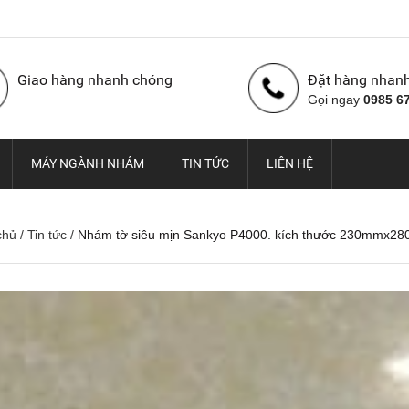
Giao hàng nhanh chóng
Đặt hàng nhan
Gọi ngay
0985 6
MÁY NGÀNH NHÁM
TIN TỨC
LIÊN HỆ
chủ
/
Tin tức
/
Nhám tờ siêu mịn Sankyo P4000. kích thước 230mmx28
Nhám cuộn con Ó Hàn
Vải nhám cuộn con Ó,