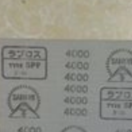
Quốc (Hawk), Kích thước
hiệu Hawk, nhập khẩu
100...
Hàn Quốc
01/08/2026
28/07/2026
Nhám trụ carem
Vải nhám tờ con Ó, độ
20x10x3mm
nhám AA80, kích thước
tờ A4
31/07/2026
27/07/2026
Giấy nhám P320
Nhám xốp hạ cam, độ
(Cw320) Đại Bàng, kích
nhám P120, kích thước
thước 230...
75mmx...
30/07/2026
25/07/2026
Vải ráp con Ó Hawk,
Nhám xốp dạng tấm to
nhập khẩu Hàn Quốc
P1000, kích thước
530mm x ...
29/07/2026
23/07/2026