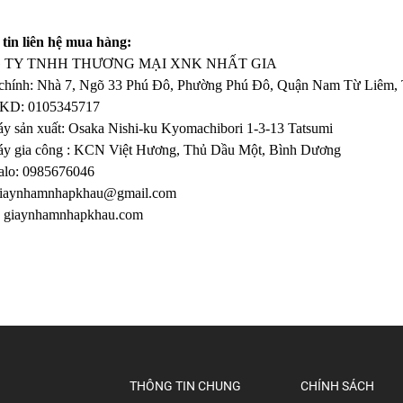
tin liên hệ mua hàng:
 TY TNHH THƯƠNG MẠI XNK NHẤT GIA
 chính: Nhà 7, Ngõ 33 Phú Đô, Phường Phú Đô, Quận Nam Từ Liêm, 
D: 0105345717
y sản xuất: Osaka Nishi-ku Kyomachibori 1-3-13 Tatsumi
y gia công : KCN Việt Hương, Thủ Dầu Một, Bình Dương
alo: 0985676046
iaynhamnhapkhau@gmail.com
:
giaynhamnhapkhau.com
THÔNG TIN CHUNG
CHÍNH SÁCH