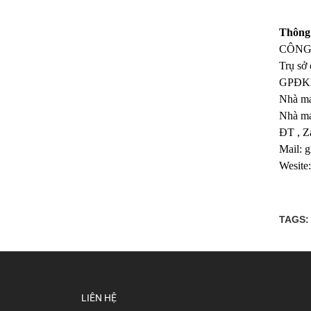
Thông 
CÔNG
Trụ sở
GPĐKK
Nhà má
Nhà má
ĐT , Z
Mail:
g
Wesite
TAGS:
LIÊN HỆ