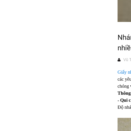
Nhá
nhi
Vũ T
Giấy 
các yê
chóng v
Thông 
- Qui 
Độ nhá