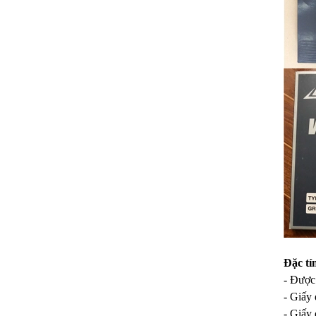
Đặc t
- Được
- Giấy
- Giấy