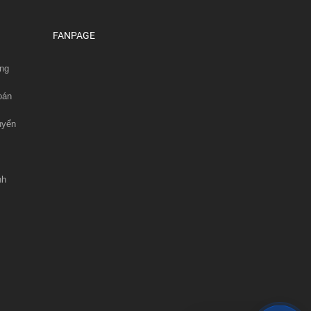
FANPAGE
ng
oán
uyển
nh