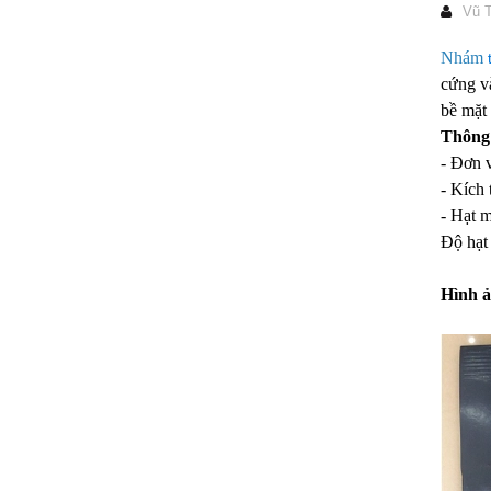
Vũ T
Nhám
cứng v
bề mặt 
Thông
- Đơn v
- Kích 
- Hạt m
Độ hạt
Hình ả