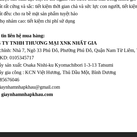
át rất cứng và sắc: tiết kiệm thời gian chà và sức lực con người, tiết 
át đều: cho ra bề mặt sản phẩm tuyệt hảo
thọ nhám cao: tiết kiệm chi phí sử dụng
tin liên hệ mua hàng:
 TY TNHH THƯƠNG MẠI XNK NHẤT GIA
 chính: Nhà 7, Ngõ 33 Phú Đô, Phường Phú Đô, Quận Nam Từ Liêm, 
D: 0105345717
y sản xuất: Osaka Nishi-ku Kyomachibori 1-3-13 Tatsumi
y gia công : KCN Việt Hương, Thủ Dầu Một, Bình Dương
985676046
iaynhamnhapkhau@gmail.com
:
giaynhamnhapkhau.com