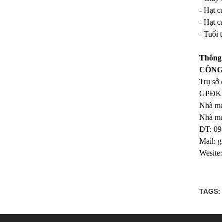
- Hạt c
- Hạt c
- Tuổi 
Thông 
CÔNG
Trụ sở
GPĐKK
Nhà má
Nhà má
ĐT: 0
Mail:
g
Wesite
TAGS: