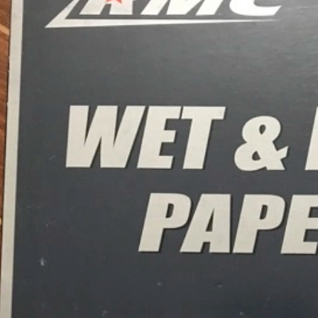
Quốc (Hawk), Kích thước
hiệu Hawk, nhập khẩu
100...
Hàn Quốc
01/08/2026
28/07/2026
Nhám trụ carem
Vải nhám tờ con Ó, độ
20x10x3mm
nhám AA80, kích thước
tờ A4
31/07/2026
27/07/2026
Giấy nhám P320
Nhám xốp hạ cam, độ
(Cw320) Đại Bàng, kích
nhám P120, kích thước
thước 230...
75mmx...
30/07/2026
25/07/2026
Vải ráp con Ó Hawk,
Nhám xốp dạng tấm to
nhập khẩu Hàn Quốc
P1000, kích thước
530mm x ...
29/07/2026
23/07/2026