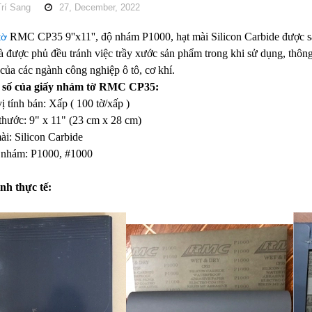
rí Sang
27, December, 2022
RMC CP35 9''x11'', độ nhám P1000, hạt mài Silicon Carbide được sả
tờ
à được phủ đều tránh việc trầy xước sản phẩm trong khi sử dụng, thô
của các ngành công nghiệp ô tô, cơ khí.
 số của
giấy nhám tờ
RMC CP35:
ị tính bán: Xấp ( 100 tờ/xấp )
thước: 9" x 11" (23 cm x 28 cm)
ài: Silicon Carbide
 nhám: P1000, #1000
nh thực tế: