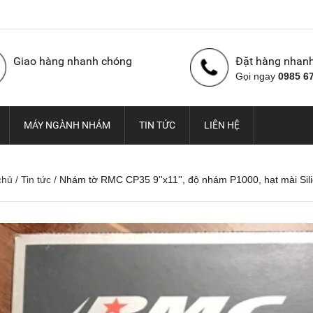
Giao hàng nhanh chóng
Đặt hàng nhan
Gọi ngay
0985 6
MÁY NGÀNH NHÁM
TIN TỨC
LIÊN HỆ
chủ
/
Tin tức
/
Nhám tờ RMC CP35 9''x11'', độ nhám P1000, hạt mài Sil
Nhám cuộn con Ó Hàn
Vải nhám cuộn con Ó,