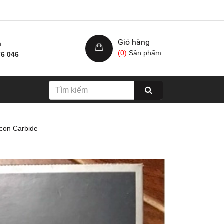
Giỏ hàng
h
(
0
)
Sản phẩm
76 046
icon Carbide
Nhám xốp hạ cam, kích
Giấy nhám cá ng