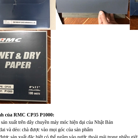
ính của RMC CP35 P1000:
 sản xuất trên dây chuyền máy móc hiện đại của Nhật Bản
 dai và dẻo: chà được vào mọi góc của sản phẩm
 được sản xuất đặc biệt có thể ngâm vào nước thoải mái trong nhiều g