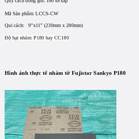
Quy cách đóng gói: 100 tờ/xấp
Mã Sản phẩm:
LCCS-CW
Qui cách: 9”x11” (230mm x 280mm)
Độ hạt nhám: P180 hay CC180
Hình ảnh thực tế
nhám tờ Fujistar Sankyo P180