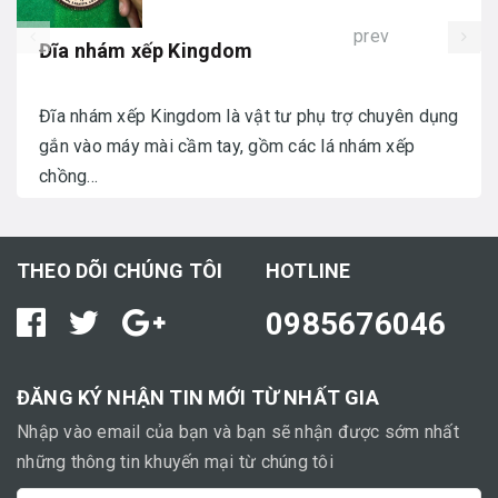
prev
Đĩa nhám xếp Kingdom
Đĩa nhám xếp Kingdom là vật tư phụ trợ chuyên dụng
gắn vào máy mài cầm tay, gồm các lá nhám xếp
chồng...
THEO DÕI CHÚNG TÔI
HOTLINE
0985676046
ĐĂNG KÝ NHẬN TIN MỚI TỪ NHẤT GIA
Nhập vào email của bạn và bạn sẽ nhận được sớm nhất
những thông tin khuyến mại từ chúng tôi