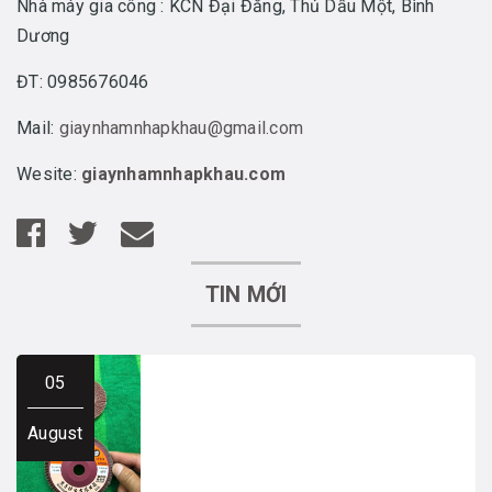
Nhà máy gia công : KCN Đại Đăng, Thủ Dầu Một, Bình
Dương
ĐT: 0985676046
Mail:
giaynhamnhapkhau@gmail.com
Wesite:
giaynhamnhapkhau.com
TIN MỚI
05
August