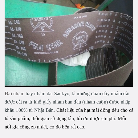
Đai nhám
hay nhám đai Sankyo, là những đoạn dây nhám dài
được cắt ra từ khổ giấy nhám ban đầu (nhám cuộn) được nhập
khẩu 100% từ Nhật Bản.
Chất liệu của hạt mài đồng đều cho cả
lô sản phẩm, thời gian sử dụng lâu, tối ưu được chi phí. Mối
nối gia công ép nhiệt, có độ bền rất cao.