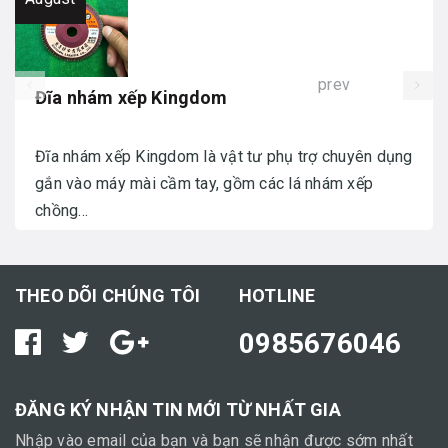
prev
Đĩa nhám xếp Kingdom
Đĩa nhám xếp Kingdom là vật tư phụ trợ chuyên dụng
gắn vào máy mài cầm tay, gồm các lá nhám xếp
chồng...
THEO DÕI CHÚNG TÔI
HOTLINE
0985676046
ĐĂNG KÝ NHẬN TIN MỚI TỪ NHẤT GIA
Nhập vào email của bạn và bạn sẽ nhận được sớm nhất