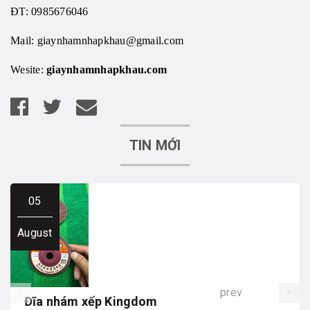
ĐT: 0985676046
Mail:
giaynhamnhapkhau@gmail.com
Wesite:
giaynhamnhapkhau.com
TIN MỚI
05
August
prev
Đĩa nhám xếp Kingdom