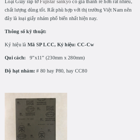
Loại Giấy ráp tờ
Fujistar sankyo
có giá thành rẻ hơn rất nhiều,
chất lượng dùng tốt. Rất phù hợp với thị trường Việt Nam nên
đây là loại giấy nhám phổ biến nhất hiện nay.
Thông số kỹ thuật:
Ký hiệu là
Mã SP LCC, Ký hiệu: CC-Cw
Qui cách:
9”x11” (230mm x 280mm)
Độ hạt nhám:
# 80 hay P80, hay CC80