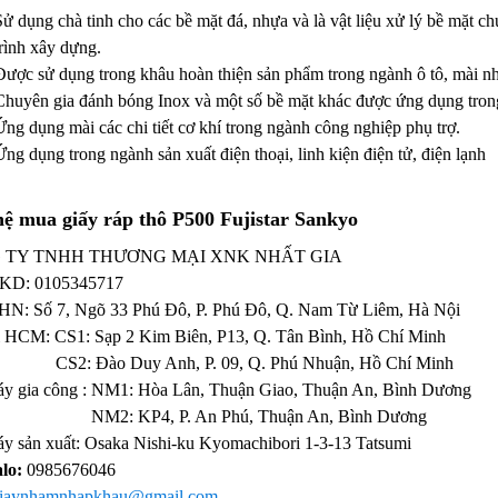
Sử dụng chà tinh cho các bề mặt đá, nhựa và là vật liệu xử lý bề mặt chu
trình xây dựng.
Được sử dụng trong khâu hoàn thiện sản phẩm trong ngành ô tô, mài nh
Chuyên gia đánh bóng Inox và một số bề mặt khác được ứng dụng trong 
Ứng dụng mài các chi tiết cơ khí trong ngành công nghiệp phụ trợ.
Ứng dụng trong ngành sản xuất điện thoại, linh kiện điện tử, điện lạnh
hệ mua giấy ráp thô P500 Fujistar Sankyo
 TY TNHH THƯƠNG MẠI XNK NHẤT GIA
KD:
0105345717
 HN: Số 7, Ngõ 33 Phú Đô, P. Phú Đô, Q. Nam Từ Liêm, Hà Nội
ỉ HCM: CS1: Sạp 2 Kim Biên, P13, Q. Tân Bình, Hồ Chí Minh
Đào Duy Anh, P. 09, Q. Phú Nhuận, Hồ Chí Minh
y gia công : NM1: Hòa Lân, Thuận Giao, Thuận An, Bình Dương
 KP4, P. An Phú, Thuận An, Bình Dương
y sản xuất: Osaka Nishi-ku Kyomachibori 1-3-13 Tatsumi
alo:
0985676046
iaynhamnhapkhau@gmail.com