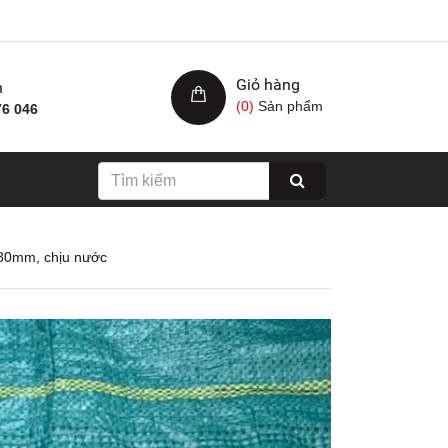
Giỏ hàng
h
(
0
)
Sản phẩm
76 046
280mm, chịu nước
Nhám xốp hạ cam, kích
Giấy nhám cá ng