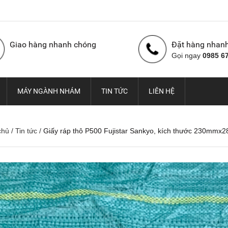
Giao hàng nhanh chóng
Đặt hàng nhan
Gọi ngay
0985 6
MÁY NGÀNH NHÁM
TIN TỨC
LIÊN HỆ
chủ
/
Tin tức
/
Giấy ráp thô P500 Fujistar Sankyo, kích thước 230mmx
Nhám cuộn con Ó Hàn
Vải nhám cuộn con Ó,