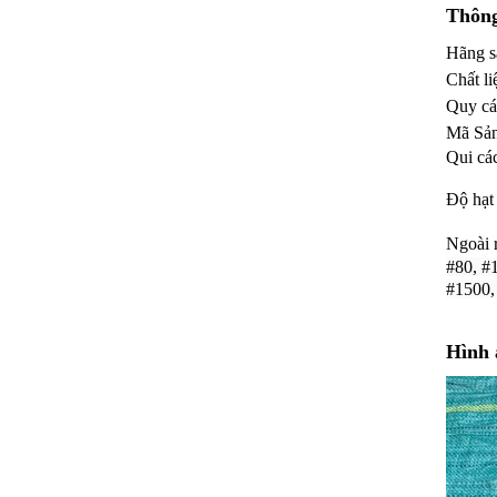
Thông
Hãng s
Chất li
Quy cá
Mã Sả
Qui cá
Độ hạt
Ngoài 
#80, #
#1500,
Hình 