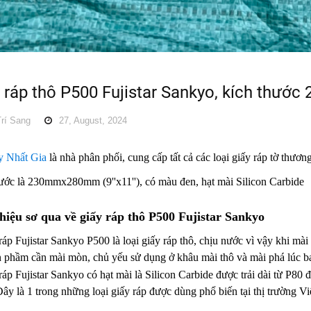
 ráp thô P500 Fujistar Sankyo, kích thư
rí Sang
27, August, 2024
y Nhất Gia
là nhà phân phối, cung cấp tất cả các loại giấy ráp tờ thư
hước là 230mmx280mm (9''x11''), có màu đen, hạt mài Silicon Carbide
thiệu sơ qua về giấy ráp thô P500 Fujistar Sankyo
ráp
Fujistar Sankyo P500
là loại giấy ráp thô, chịu nước vì vậy khi m
n phầm cần mài mòn, chủ yếu sử dụng ở khâu mài thô và mài phá lúc b
ráp
Fujistar Sankyo
có hạt mài là Silicon Carbide được trải dài từ P80
ây là 1 trong những loại giấy ráp được dùng phổ biến tại thị trường V