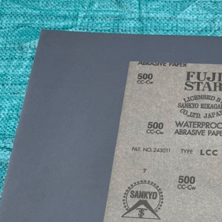
Quốc (Hawk), Kích thước
hiệu Hawk, nhập khẩu
100...
Hàn Quốc
01/08/2026
28/07/2026
Nhám trụ carem
Vải nhám tờ con Ó, độ
20x10x3mm
nhám AA80, kích thước
tờ A4
31/07/2026
27/07/2026
Giấy nhám P320
Nhám xốp hạ cam, độ
(Cw320) Đại Bàng, kích
nhám P120, kích thước
thước 230...
75mmx...
30/07/2026
25/07/2026
Vải ráp con Ó Hawk,
Nhám xốp dạng tấm to
nhập khẩu Hàn Quốc
P1000, kích thước
530mm x ...
29/07/2026
23/07/2026