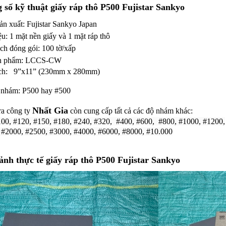
 số kỹ thuật
giấy ráp thô P500 Fujistar Sankyo
ản xuất:
Fujistar Sankyo
Japan
ệu: 1 mặt nền giấy và 1 mặt ráp thô
ch đóng gói: 100 tờ/xấp
n phẩm:
LCCS-CW
ch: 9”x11” (230mm x 280mm)
 nhám: P500 hay #500
Nhất Gia
ra công ty
còn cung cấp tất cả các độ nhám khác:
100, #120, #150, #180, #240, #320, #400, #600, #800, #1000, #1200,
 #2000, #2500, #3000, #4000, #6000, #8000, #10.000
ảnh thực tế
giấy ráp thô P500 Fujistar Sankyo