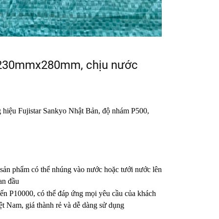
ớc 230mmx280mm, chịu nước
ơng hiệu Fujistar Sankyo Nhật Bản, độ nhám P500,
ài sản phẩm có thể nhúng vào nước hoặc tưới nước lên
an đầu
 đến P10000, có thể đáp ứng mọi yêu cầu của khách
iệt Nam, giá thành rẻ và dễ dàng sử dụng