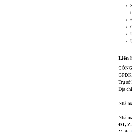
Liên 
CÔNG
GPĐK
Trụ sở
Địa ch
CS2: 
Nhà má
NM2:
Nhà má
ĐT, Z
Mail:
g