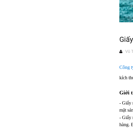
Giấy
Vũ T
Công t
kích t
Giới 
-
Giấy 
mặt sả
-
Giấy 
hàng. Đ