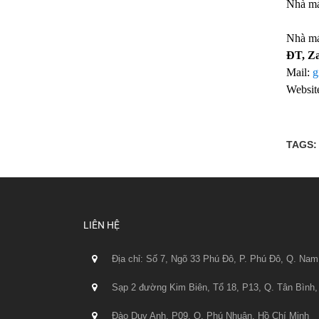
Nhà má
NM2:
Nhà má
ĐT, Z
Mail:
g
Websit
TAGS:
LIÊN HỆ
Địa chỉ: Số 7, Ngõ 33 Phú Đô, P. Phú Đô, Q. Nam
Sạp 2 đường Kim Biên, Tổ 18, P13, Q. Tân Bình,
Đào Duy Anh, P09, Q. Phú Nhuận, Hồ Chí Minh