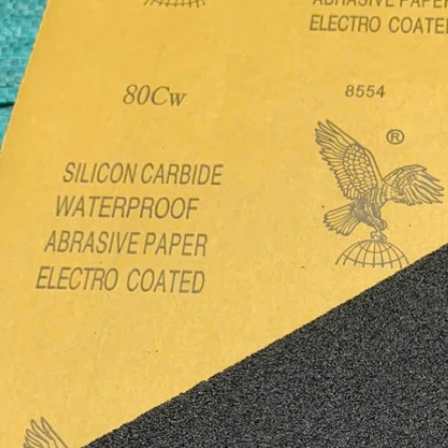
Quốc (Hawk), Kích thước
hiệu Hawk, nhập khẩu
100...
Hàn Quốc
01/08/2026
28/07/2026
Nhám trụ carem
Vải nhám tờ con Ó, độ
20x10x3mm
nhám AA80, kích thước
tờ A4
31/07/2026
27/07/2026
Giấy nhám P320
Nhám xốp hạ cam, độ
(Cw320) Đại Bàng, kích
nhám P120, kích thước
thước 230...
75mmx...
30/07/2026
25/07/2026
Vải ráp con Ó Hawk,
Nhám xốp dạng tấm to
nhập khẩu Hàn Quốc
P1000, kích thước
530mm x ...
29/07/2026
23/07/2026