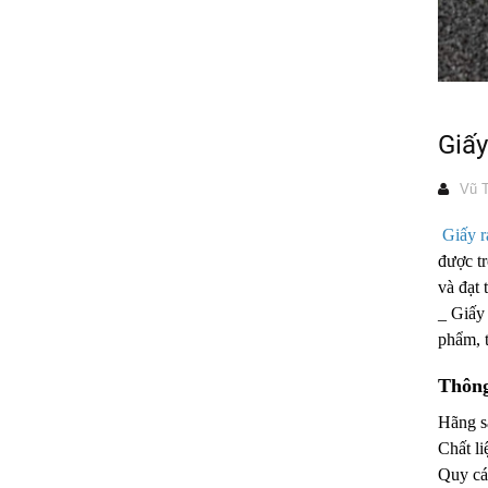
Giấ
Vũ T
Giấy r
được t
và đạt
_ Giấy
phẩm, 
Thông
Hãng s
Chất li
Quy cá