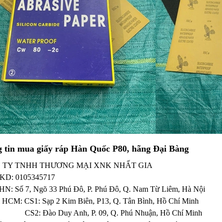
 tin mua giấy ráp Hàn Quốc P80, hãng Đại Bàng
 TY TNHH THƯƠNG MẠI XNK NHẤT GIA
KD:
0105345717
 HN: Số 7, Ngõ 33 Phú Đô, P. Phú Đô, Q. Nam Từ Liêm, Hà Nội
ỉ HCM: CS1: Sạp 2 Kim Biên, P13, Q. Tân Bình, Hồ Chí Minh
Đào Duy Anh, P. 09, Q. Phú Nhuận, Hồ Chí Minh