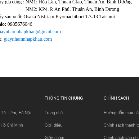
y gia công : NM1: Hòa Lân, Thuận Giao, Thuận An, Bình Dương
 KP4, P. An Phú, Thuận An, Bình Dương
y sản xuất: Osaka Nishi-ku Kyomachibori 1-3-13 Tatsumi
alo:
0985676046
iaynhamnhapkhau@gmail.com
e:
giaynhamnhapkhau.com
THÔNG TIN CHUNG
CHÍNH SÁCH
 Từ Liêm, Hà Nội
Trang chủ
Hướng dẫn mua hà
 Hồ Chí Minh
Giới thiệu
Chính sách thanh t
Giấy nhám
Chính sách vận ch