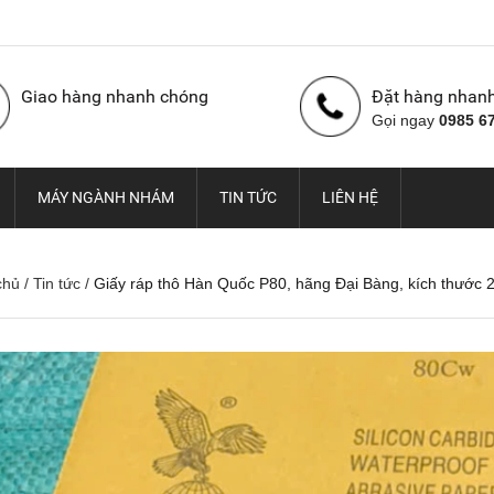
Giao hàng nhanh chóng
Đặt hàng nhan
Gọi ngay
0985 6
MÁY NGÀNH NHÁM
TIN TỨC
LIÊN HỆ
chủ
/
Tin tức
/
Giấy ráp thô Hàn Quốc P80, hãng Đại Bàng, kích thư
Nhám cuộn con Ó Hàn
Vải nhám cuộn con Ó,