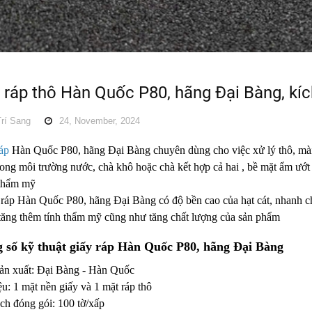
y ráp thô Hàn Quốc P80, hãng Đại Bàng,
rí Sang
24, November, 2024
áp
Hàn Quốc P80, hãng Đại Bàng chuyên dùng cho việc xử lý thô, mài 
rong môi trường nước
, chà khô hoặc chà kết hợp cả hai
, bề mặt ẩm ướt
 thẩm mỹ
 ráp Hàn Quốc P80, hãng Đại Bàng c
ó độ bền cao của hạt cát, nhanh
tăng thêm tính thẩm mỹ cũng như tăng chất lượng của sản phẩm
 số kỹ thuật giấy ráp Hàn Quốc P80, hãng Đại Bàng
ản xuất: Đại Bàng - Hàn Quốc
ệu: 1 mặt nền giấy và 1 mặt ráp thô
ch đóng gói: 100 tờ/xấp