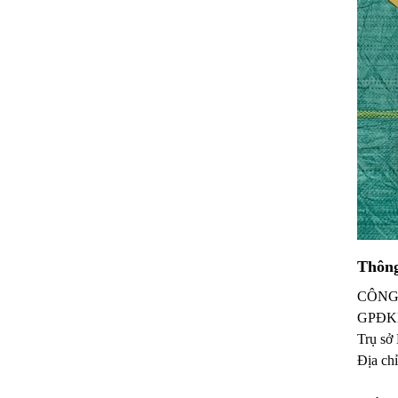
Thông
CÔNG
GPĐK
Trụ sở
Địa ch
CS2: 