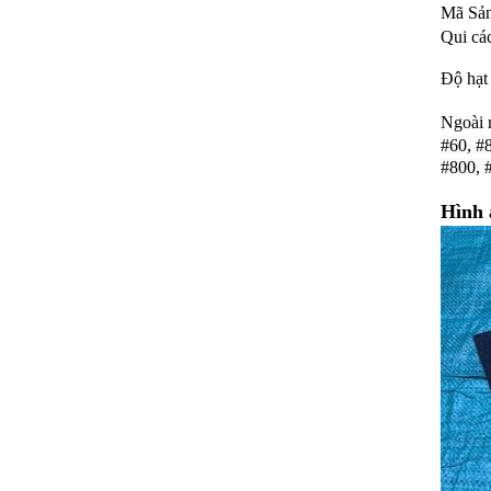
Mã Sản
Qui cá
Độ hạt
Ngoài 
#60, #
#800, 
Hình 