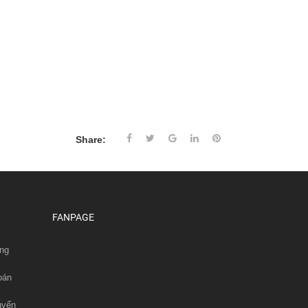
Share:
FANPAGE
ng
oán
uyển