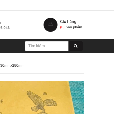
Giỏ hàng
h
(
0
)
Sản phẩm
76 046
ớc 230mmx280mm
Nhám xốp hạ cam, kích
Giấy nhám cá ng