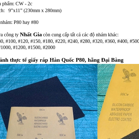
 phẩm: CW - 2c
ch: 9”x11” (230mm x 280mm)
 nhám: P80 hay #80
Nhất Gia
ra công ty
còn cung cấp tất cả các độ nhám khác:
80, #100, #120, #150, #180, #220, #240, #280, #320, #360, #400, #500
#1000, #1200, #1500, #2000
ảnh thực tế giấy ráp Hàn Quốc P80, hãng Đại Bàng