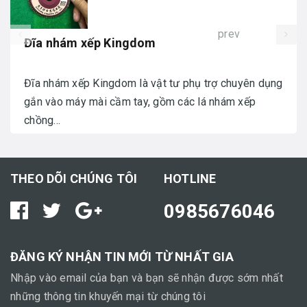
prev
Đĩa nhám xếp Kingdom
Đĩa nhám xếp Kingdom là vật tư phụ trợ chuyên dụng
gắn vào máy mài cầm tay, gồm các lá nhám xếp
chồng...
THEO DÕI CHÚNG TÔI
HOTLINE
0985676046
ĐĂNG KÝ NHẬN TIN MỚI TỪ NHẤT GIA
Nhập vào email của bạn và bạn sẽ nhận được sớm nhất
những thông tin khuyến mại từ chúng tôi