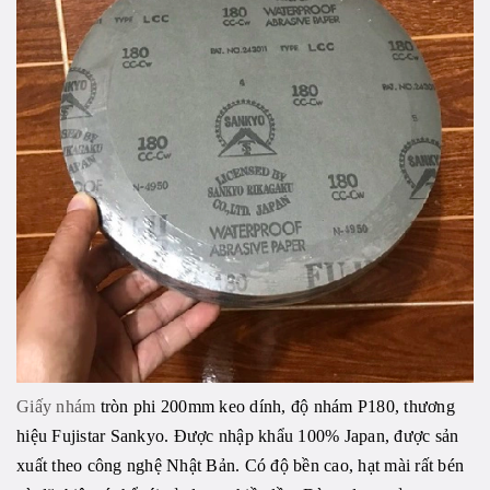
Giấy nhám
tròn phi 200mm keo dính, độ nhám P180, thương
hiệu Fujistar Sankyo. Được nhập khẩu 100% Japan, được sản
xuất theo công nghệ Nhật Bản. Có độ bền cao, hạt mài rất bén