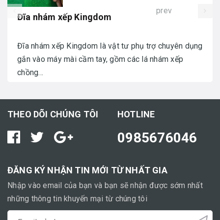
prev
Đĩa nhám xếp Kingdom
Đĩa nhám xếp Kingdom là vật tư phụ trợ chuyên dụng
gắn vào máy mài cầm tay, gồm các lá nhám xếp
chồng...
THEO DÕI CHÚNG TÔI
HOTLINE
0985676046
ĐĂNG KÝ NHẬN TIN MỚI TỪ NHẤT GIA
Nhập vào email của bạn và bạn sẽ nhận được sớm nhất
những thông tin khuyến mại từ chúng tôi