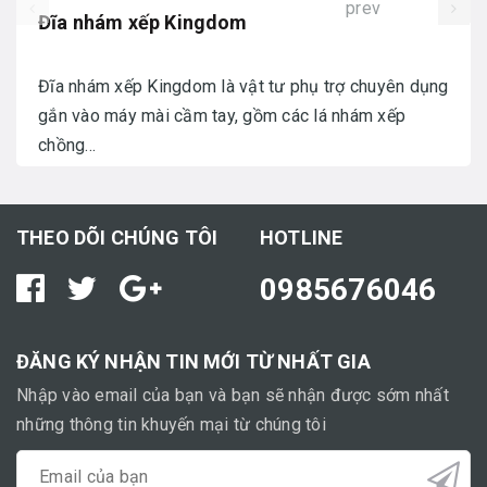
prev
Đĩa nhám xếp Kingdom
Đĩa nhám xếp Kingdom là vật tư phụ trợ chuyên dụng
gắn vào máy mài cầm tay, gồm các lá nhám xếp
chồng...
THEO DÕI CHÚNG TÔI
HOTLINE
0985676046
ĐĂNG KÝ NHẬN TIN MỚI TỪ NHẤT GIA
Nhập vào email của bạn và bạn sẽ nhận được sớm nhất
những thông tin khuyến mại từ chúng tôi