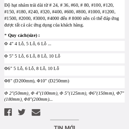
Độ hạt nhám trải dài từ # 24, # 36, #60, # 80, #100, #120,
#150, #180, #240, #320, #400, #600, #800, #1000, #1200,
#1500, #2000, #3000, #4000 đến # 8000 nên có thể đáp ứng
được tất cả các ứng dụng của khách hàng.
*
Quy cách(size) :
Φ 4" 4 Lỗ, 5 Lỗ, 6 Lỗ ...
Φ 5" 5 Lỗ, 6 Lỗ, 8 Lỗ, 10 Lỗ
Φ6" 5 Lỗ, 6 Lỗ, 8 Lỗ, 10 Lỗ
Φ8" (D200mm), Φ10" (D250mm)
Φ 2"(50mm), Φ 4"(100mm), Φ 5"(125mm), Φ6"(150mm), Φ7"
(180mm), Φ8"(200mm)...
TIN MỚI