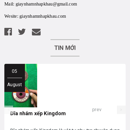
Mail:
giaynhamnhapkhau@gmail.com
Wesite:
giaynhamnhapkhau.com
TIN MỚI
05
August
prev
Đĩa nhám xếp Kingdom