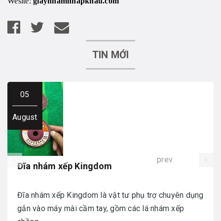
Wesite:
giaynhamnhapkhau.com
TIN MỚI
05
August
prev
Đĩa nhám xếp Kingdom
Đĩa nhám xếp Kingdom là vật tư phụ trợ chuyên dụng
gắn vào máy mài cầm tay, gồm các lá nhám xếp