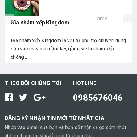
prev
Đĩa nhám xếp Kingdom
Đĩa nhám xếp Kingdom là vật tư phụ trợ chuyên dụng
gắn vào máy mài cầm tay, gồm các lá nhám xếp
chồng...
THEO DÕI CHÚNG TÔI
HOTLINE
0985676046
ĐĂNG KÝ NHẬN TIN MỚI TỪ NHẤT GIA
Nhập vào email của bạn và bạn sẽ nhận được sớm nhất
những thông tin khuyến mại từ chúng tôi