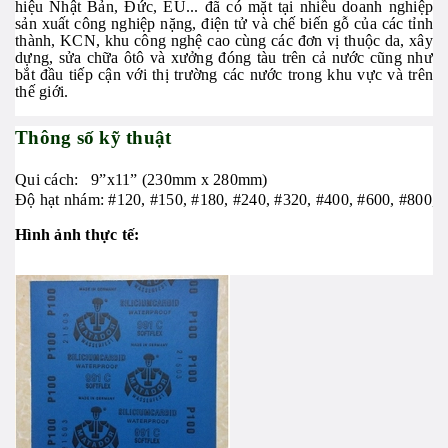
hiệu Nhật Bản, Đức, EU... đã có mặt tại nhiều doanh nghiệp
sản xuất công nghiệp nặng, điện tử và chế biến gỗ của các tỉnh
thành, KCN, khu công nghệ cao cùng các đơn vị thuộc da, xây
dựng, sửa chữa ôtô và xưởng đóng tàu trên cả nước cũng như
bắt đầu tiếp cận với thị trường các nước trong khu vực và trên
thế giới.
Thông số kỹ thuật
Qui cách: 9”x11” (230mm x 280mm)
Độ hạt nhám: #120, #150, #180, #240, #320, #400, #600, #800, 
Hình ảnh thực tế: