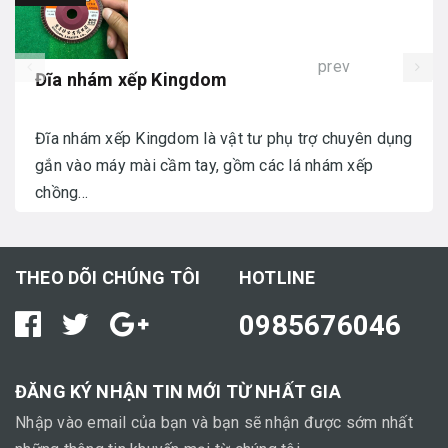
prev
Đĩa nhám xếp Kingdom
Đĩa nhám xếp Kingdom là vật tư phụ trợ chuyên dụng
gắn vào máy mài cầm tay, gồm các lá nhám xếp
chồng...
THEO DÕI CHÚNG TÔI
HOTLINE
0985676046
ĐĂNG KÝ NHẬN TIN MỚI TỪ NHẤT GIA
Nhập vào email của bạn và bạn sẽ nhận được sớm nhất