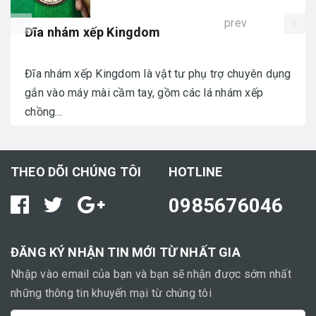
prev
Đĩa nhám xếp Kingdom
Đĩa nhám xếp Kingdom là vật tư phụ trợ chuyên dụng
gắn vào máy mài cầm tay, gồm các lá nhám xếp
chồng...
THEO DÕI CHÚNG TÔI
HOTLINE
0985676046
ĐĂNG KÝ NHẬN TIN MỚI TỪ NHẤT GIA
Nhập vào email của bạn và bạn sẽ nhận được sớm nhất
những thông tin khuyến mại từ chúng tôi