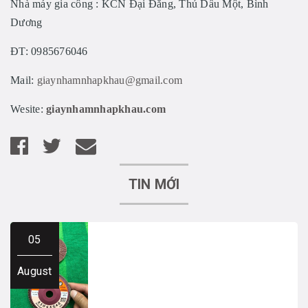
Nhà máy gia công : KCN Đại Đăng, Thủ Dầu Một, Bình
Dương
ĐT: 0985676046
Mail:
giaynhamnhapkhau@gmail.com
Wesite:
giaynhamnhapkhau.com
TIN MỚI
05
August