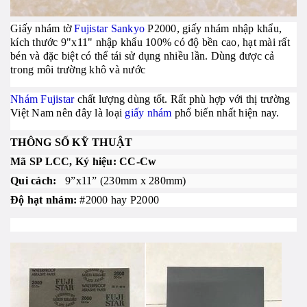
Giấy nhám tờ
Fujistar Sankyo
P2000, giấy nhám nhập khẩu,
kích thước 9"x11"
nhập khẩu 100% có độ bền cao, hạt mài rất
bén và đặc biệt có thể tái sử dụng nhiều lần. Dùng được cả
trong môi trường khô và nước
Nhám Fujistar
chất lượng dùng tốt. Rất phù hợp với thị trường
Việt Nam nên đây là loại
giấy nhám
phổ biến nhất hiện nay.
THÔNG SỐ KỸ THUẬT
Mã SP LCC, Ký hiệu: CC-Cw
Qui cách:
9”x11” (230mm x 280mm)
Độ hạt nhám:
#2000 hay P2000