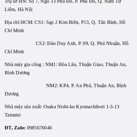
Trụ sở HN: Số 7, Ngõ 33 Phú Đô, P. Phú Đô, Q. Nam Từ
Liêm, Hà Nội
Địa chỉ HCM: CS1: Sạp 2 Kim Biên, P13, Q. Tân Bình, Hồ
Chí Minh
CS2: Đào Duy Anh, P. 09, Q. Phú Nhuận, Hồ
Chí Minh
Nhà máy gia công : NM1: Hòa Lân, Thuận Giao, Thuận An,
Bình Dương
NM2: KP4, P. An Phú, Thuận An, Bình
Dương
Nhà máy sản xuất: Osaka Nishi-ku Kyomachibori 1-3-13
Tatsumi
ĐT, Zalo:
0985676046