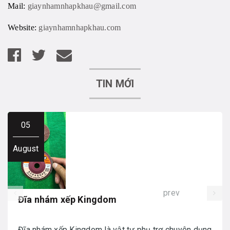
Mail:
giaynhamnhapkhau@gmail.com
Website:
giaynhamnhapkhau.com
TIN MỚI
05
August
prev
Đĩa nhám xếp Kingdom
Đĩa nhám xếp Kingdom là vật tư phụ trợ chuyên dụng