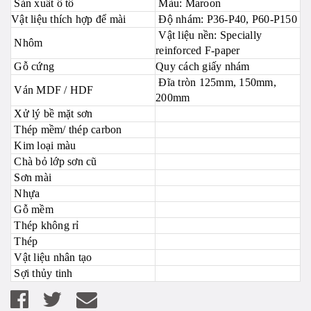
Sản xuất ô tô
Màu: Maroon
Vật liệu thích hợp để mài
Độ nhám: P36-P40, P60-P150
Vật liệu nền: Specially
Nhôm
reinforced F-paper
Gỗ cứng
Quy cách giấy nhám
Đĩa tròn 125mm, 150mm,
Ván MDF / HDF
200mm
Xử lý bề mặt sơn
Thép mềm/ thép carbon
Kim loại màu
Chà bỏ lớp sơn cũ
Sơn mài
Nhựa
Gỗ mềm
Thép không rỉ
Thép
Vật liệu nhân tạo
Sợi thủy tinh