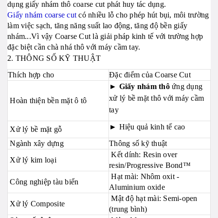
dụng giấy nhám thô coarse cut phát huy tác dụng.
Giấy nhám coarse cut
có nhiều lỗ cho phép hút bụi, môi trường
làm việc sạch, tăng năng suất lao động, tăng độ bền giấy
nhám...Vì vậy Coarse Cut là giải pháp kinh tế với trường hợp
đặc biệt cần chà nhá thô với máy cầm tay.
2. THÔNG SỐ KỸ THUẬT
Thích hợp cho
Đặc điểm của Coarse Cut
► Giấy nhám thô
ứng dụng
xử lý bề mặt thô với máy cầm
Hoàn thiện bền mặt ô tô
tay
►
Hiệu quả kinh tế cao
Xử lý bề mặt gỗ
Ngành xây dựng
Thông số kỹ thuật
Kết dính: Resin over
Xử lý kim loại
resin/Progressive Bond™
Hạt mài: Nhôm oxit -
Công nghiệp tàu biển
Aluminium oxide
Mật độ hạt mài: Semi-open
Xử lý Composite
(trung bình)