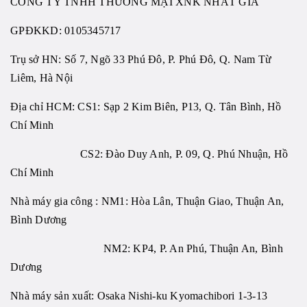
CÔNG TY TNHH THƯƠNG MẠI XNK NHẤT GIA
GPĐKKD:
0105345717
Trụ sở HN: Số 7, Ngõ 33 Phú Đô, P. Phú Đô, Q. Nam Từ
Liêm, Hà Nội
Địa chỉ HCM: CS1: Sạp 2 Kim Biên, P13, Q. Tân Bình, Hồ
Chí Minh
CS2: Đào Duy Anh, P. 09, Q. Phú Nhuận, Hồ
Chí Minh
Nhà máy gia công : NM1: Hòa Lân, Thuận Giao, Thuận An,
Bình Dương
NM2: KP4, P. An Phú, Thuận An, Bình
Dương
Nhà máy sản xuất: Osaka Nishi-ku Kyomachibori 1-3-13