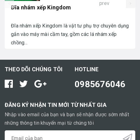
prev
Đĩa nhám xếp Kingdom
Đĩa nhám xếp Kingdom là vật tư phụ trợ chuyên dụng
gắn vào máy mài cầm tay, gồm các lá nhám xếp
chồng...
THEO DÕI CHÚNG TÔI
HOTLINE
0985676046
ĐĂNG KÝ NHẬN TIN MỚI TỪ NHẤT GIA
Nhập vào email của bạn và bạn sẽ nhận được sớm nhất
những thông tin khuyến mại từ chúng tôi