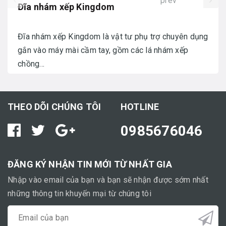
prev
Đĩa nhám xếp Kingdom
Đĩa nhám xếp Kingdom là vật tư phụ trợ chuyên dụng
gắn vào máy mài cầm tay, gồm các lá nhám xếp
chồng...
THEO DÕI CHÚNG TÔI
HOTLINE
0985676046
ĐĂNG KÝ NHẬN TIN MỚI TỪ NHẤT GIA
Nhập vào email của bạn và bạn sẽ nhận được sớm nhất
những thông tin khuyến mại từ chúng tôi