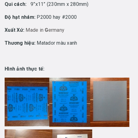
Qui cách:
9”x11” (230mm x 280mm)
Độ hạt nhám:
P2000 hay #2000
Xuất Xứ:
Made in
G
ermany
Thương hiệu:
Matador màu xanh
Hình ảnh thực tế: