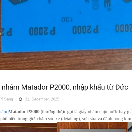
y nhám Matador P2000, nhập khẩu từ Đức
rí Sang
31, December, 2025
nhám
Matador P2000
(thường được gọi là giấy nhám chịu nước hay gi
phổ biến trong giới chăm sóc xe (detailing), sơn sửa và đánh bóng kim 