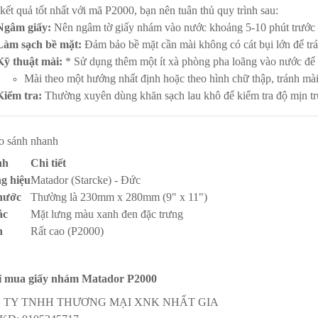
kết quả tốt nhất với mã P2000, bạn nên tuân thủ quy trình sau:
Ngâm giấy:
Nên ngâm tờ giấy nhám vào nước khoảng 5-10 phút trước 
Làm sạch bề mặt:
Đảm bảo bề mặt cần mài không có cát bụi lớn để tr
Kỹ thuật mài:
* Sử dụng thêm một ít xà phòng pha loãng vào nước để t
Mài theo một hướng nhất định hoặc theo hình chữ thập, tránh mài
Kiểm tra:
Thường xuyên dùng khăn sạch lau khô để kiểm tra độ mịn t
o sánh nhanh
nh
Chi tiết
g hiệu
Matador (Starcke) - Đức
hước
Thường là 230mm x 280mm (9" x 11")
ắc
Mặt lưng màu xanh đen đặc trưng
n
Rất cao (P2000)
ỉ mua giấy nhám Matador P2000
 TY TNHH THƯƠNG MẠI XNK NHẤT GIA