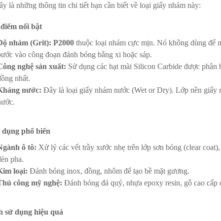
y là những thông tin chi tiết bạn cần biết về loại giấy nhám này:
 điểm nổi bật
Độ nhám (Grit):
P2000
thuộc loại nhám cực mịn. Nó không dùng để
bước vào công đoạn đánh bóng bằng xi hoặc sáp.
Công nghệ sản xuất:
Sử dụng các hạt mài Silicon Carbide được phân b
đồng nhất.
Kháng nước:
Đây là loại giấy nhám nước (Wet or Dry). Lớp nền giấy r
nước.
 dụng phổ biến
Ngành ô tô:
Xử lý các vết trầy xước nhẹ trên lớp sơn bóng (clear coat)
đèn pha.
Kim loại:
Đánh bóng inox, đồng, nhôm để tạo bề mặt gương.
Thủ công mỹ nghệ:
Đánh bóng đá quý, nhựa epoxy resin, gỗ cao cấp c
h sử dụng hiệu quả