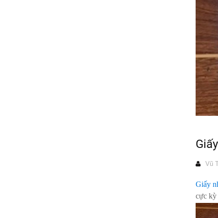
Giấ
Vũ T
Giấy 
cực kỳ 