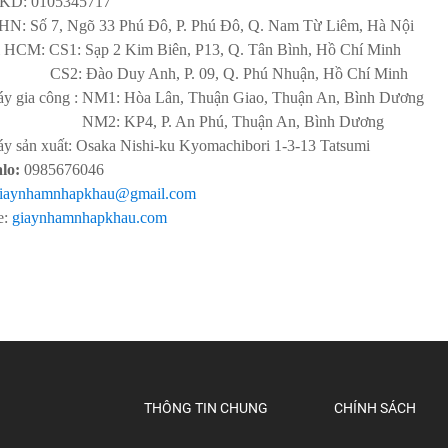
KD:
0105345717
 HN: Số 7, Ngõ 33 Phú Đô, P. Phú Đô, Q. Nam Từ Liêm, Hà Nội
ỉ HCM: CS1: Sạp 2 Kim Biên, P13, Q. Tân Bình, Hồ Chí Minh
Đào Duy Anh, P. 09, Q. Phú Nhuận, Hồ Chí Minh
y gia công : NM1: Hòa Lân, Thuận Giao, Thuận An, Bình Dương
 KP4, P. An Phú, Thuận An, Bình Dương
y sản xuất: Osaka Nishi-ku Kyomachibori 1-3-13 Tatsumi
alo:
0985676046
iaynhamnhapkhau@gmail.com
e:
giaynhamnhapkhau.com
THÔNG TIN CHUNG
CHÍNH SÁCH