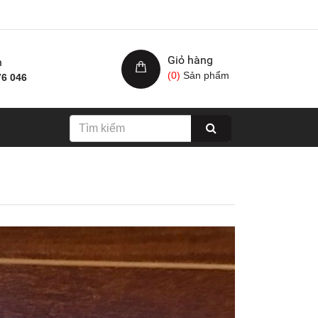
Giỏ hàng
h
(
0
)
Sản phẩm
76 046
Nhám xốp hạ cam, kích
Giấy nhám cá ng