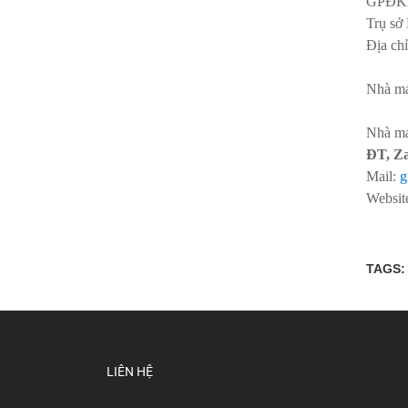
GPĐK
Trụ sở
Địa ch
CS2: 
Nhà má
NM2:
Nhà má
ĐT, Z
Mail:
g
Websit
TAGS:
LIÊN HỆ