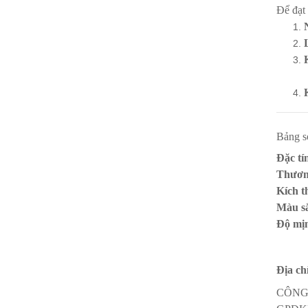
Để đạt 
Bảng s
Đặc tí
Thươn
Kích t
Màu s
Độ mị
Địa ch
CÔNG