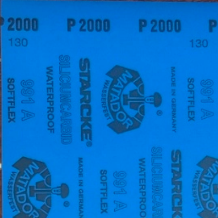
Quốc (Hawk), Kích thước
hiệu Hawk, nhập khẩu
100...
Hàn Quốc
01/08/2026
28/07/2026
Nhám trụ carem
Vải nhám tờ con Ó, độ
20x10x3mm
nhám AA80, kích thước
tờ A4
31/07/2026
27/07/2026
Giấy nhám P320
Nhám xốp hạ cam, độ
(Cw320) Đại Bàng, kích
nhám P120, kích thước
thước 230...
75mmx...
30/07/2026
25/07/2026
Vải ráp con Ó Hawk,
Nhám xốp dạng tấm to
nhập khẩu Hàn Quốc
P1000, kích thước
530mm x ...
29/07/2026
23/07/2026