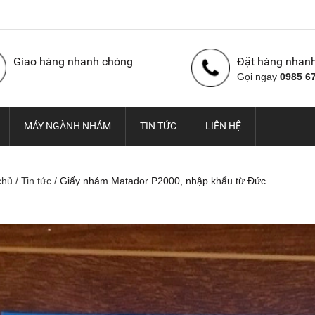
Giao hàng nhanh chóng
Đặt hàng nhan
Gọi ngay
0985 6
MÁY NGÀNH NHÁM
TIN TỨC
LIÊN HỆ
chủ
/
Tin tức
/
Giấy nhám Matador P2000, nhập khẩu từ Đức
Nhám cuộn con Ó Hàn
Vải nhám cuộn con Ó,