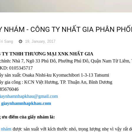
Y NHÁM - CÔNG TY NHẤT GIA PHÂN PH
rí Sang
19, January, 2017
 TY TNHH THƯƠNG MẠI XNK NHẤT GIA
 chính: Nhà 7, Ngõ 33 Phú Đô, Phường Phú Đô, Quận Nam Từ Liêm, 
D: 0105345717
y sản xuất: Osaka Nishi-ku Kyomachibori 1-3-13 Tatsumi
y gia công : KCN Việt Hương, TP. Thuận An, Bình Dương
985676046
iaynhamnhapkhau@gmail.com
giaynhamnhapkhau.com
ưu điểm của giấy nhám là:
 nhám
được sản xuất với kích thước nhỏ, trọng lượng nhẹ vì vậy rất 