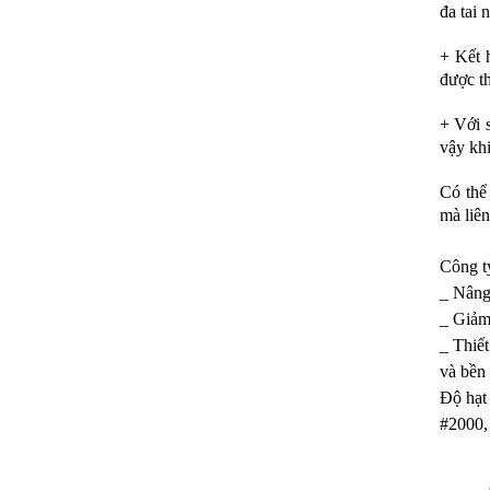
đa tai 
+ Kết 
được t
+ Với 
vậy khi
Có thể
mà liê
Công t
_ Nâng
_ Giảm 
_ Thiết
và bền
Độ hạt 
#2000,