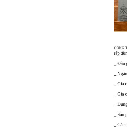
CÔNG 
ráp
dùn
_ Đầu 
_ Ngành
_ Gia c
_ Gia 
_ Dụng 
_ Sản 
_ Các s