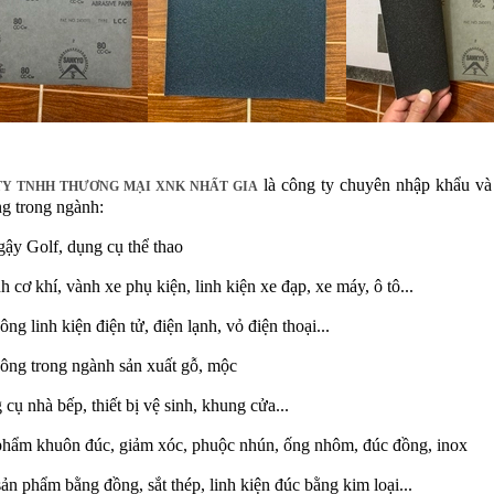
là công ty chuyên nhập khẩu và 
TY TNHH THƯƠNG MẠI XNK NHẤT GIA
g trong ngành:
gậy Golf, dụng cụ thể thao
 cơ khí, vành xe phụ kiện, linh kiện xe đạp, xe máy, ô tô...
ông linh kiện điện tử, điện lạnh, vỏ điện thoại...
công trong ngành sản xuất gỗ, mộc
cụ nhà bếp, thiết bị vệ sinh, khung cửa...
phẩm khuôn đúc, giảm xóc, phuộc nhún, ống nhôm, đúc đồng, inox
ản phẩm bằng đồng, sắt thép, linh kiện đúc bằng kim loại...