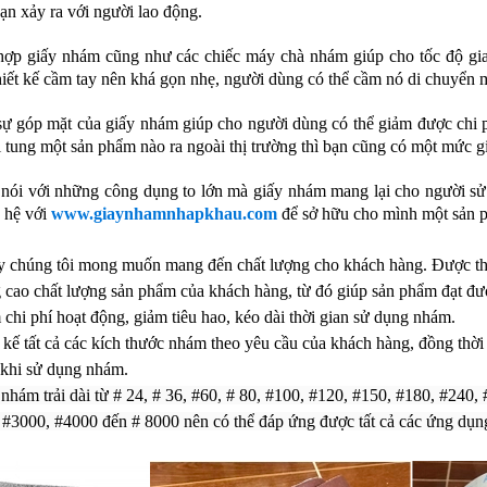
nạn xảy ra với người lao động.
hợp giấy nhám cũng như các chiếc máy chà nhám giúp cho tốc độ gi
hiết kế cầm tay nên khá gọn nhẹ, người dùng có thể cầm nó di chuyển 
sự góp mặt của giấy nhám giúp cho người dùng có thể giảm được chi 
 tung một sản phẩm nào ra ngoài thị trường thì bạn cũng có một mức gi
 nói với những công dụng to lớn mà giấy nhám mang lại cho người sử 
n hệ với
www.giaynhamnhapkhau.com
để sở hữu cho mình một sản p
y chúng tôi mong muốn mang đến chất lượng cho khách hàng. Được thể
 cao chất lượng sản phẩm của khách hàng, từ đó giúp sản phẩm đạt đư
chi phí hoạt động, giảm tiêu hao, kéo dài thời gian sử dụng nhám.
 kế tất cả các kích thước nhám theo yêu cầu của khách hàng, đồng thời
 khi sử dụng nhám.
nhám trải dài từ # 24, # 36, #60, # 80, #100, #120, #150, #180, #240
 #3000, #4000 đến # 8000 nên có thể đáp ứng được tất cả các ứng dụn