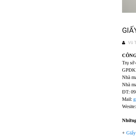
GIẤ
Vũ T
CÔNG
Trụ sở
GPĐKK
Nhà má
Nhà má
ĐT: 0
Mail:
g
Wesite:
Những 
+
Giấy