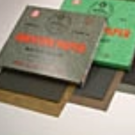
Quốc (Hawk), Kích thước
hiệu Hawk, nhập khẩu
100...
Hàn Quốc
01/08/2026
28/07/2026
Nhám trụ carem
Vải nhám tờ con Ó, độ
20x10x3mm
nhám AA80, kích thước
tờ A4
31/07/2026
27/07/2026
Giấy nhám P320
Nhám xốp hạ cam, độ
(Cw320) Đại Bàng, kích
nhám P120, kích thước
thước 230...
75mmx...
30/07/2026
25/07/2026
Vải ráp con Ó Hawk,
Nhám xốp dạng tấm to
nhập khẩu Hàn Quốc
P1000, kích thước
530mm x ...
29/07/2026
23/07/2026