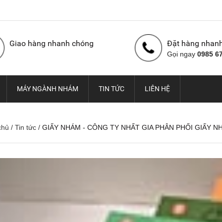
Giao hàng nhanh chóng
Đặt hàng nhan
Gọi ngay
0985 6
MÁY NGÀNH NHÁM
TIN TỨC
LIÊN HỆ
chủ
/
Tin tức
/
GIẤY NHÁM - CÔNG TY NHẤT GIA PHÂN PHỐI GIẤY 
Nhám cuộn con Ó Hàn
Vải nhám cuộn con Ó,