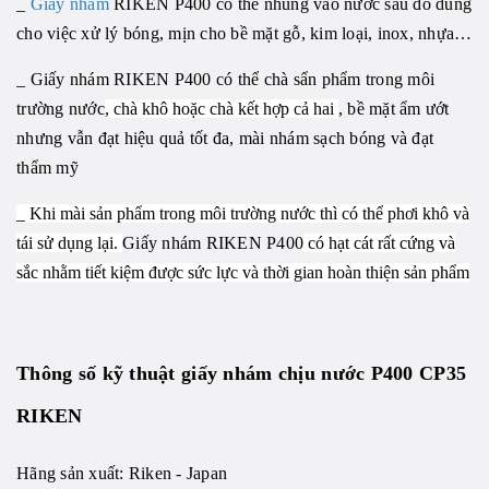
_
Giấy nhám
RIKEN P400 có thể nhúng vào nước sau đó dùng
cho việc xử lý bóng, mịn cho bề mặt gỗ, kim loại, inox, nhựa…
_ Giấy nhám RIKEN P400 có thể chà sẩn phẩm trong môi
trường nước
, chà khô hoặc chà kết hợp cả hai
, bề mặt ẩm ướt
nhưng vẫn đạt hiệu quả tốt đa, mài nhám sạch bóng và đạt
thẩm mỹ
_ Khi mài sản phẩm trong môi trường nước thì có thể phơi khô và
tái sử dụng lại.
Giấy nhám RIKEN
P400
có hạt cát rất cứng và
sắc nhằm tiết kiệm được sức lực và thời gian hoàn thiện sản phẩm
Thông số kỹ thuật giấy nhám chịu nước P400 CP35
RIKEN
Hãng sản xuất: Riken - Japan