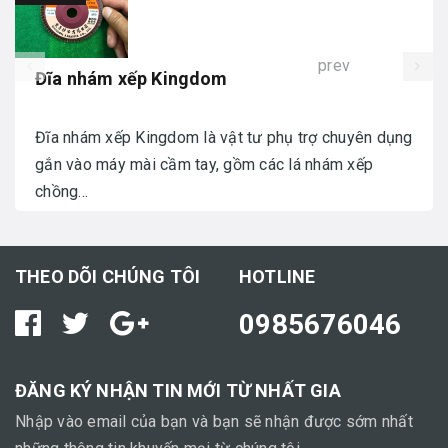
prev
Đĩa nhám xếp Kingdom
Đĩa nhám xếp Kingdom là vật tư phụ trợ chuyên dụng
gắn vào máy mài cầm tay, gồm các lá nhám xếp
chồng...
THEO DÕI CHÚNG TÔI
HOTLINE
0985676046
ĐĂNG KÝ NHẬN TIN MỚI TỪ NHẤT GIA
Nhập vào email của bạn và bạn sẽ nhận được sớm nhất