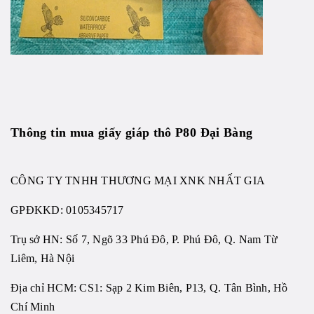
Thông tin mua giấy giáp thô P80 Đại Bàng
CÔNG TY TNHH THƯƠNG MẠI XNK NHẤT GIA
GPĐKKD:
0105345717
Trụ sở HN: Số 7, Ngõ 33 Phú Đô, P. Phú Đô, Q. Nam Từ
Liêm, Hà Nội
Địa chỉ HCM: CS1: Sạp 2 Kim Biên, P13, Q. Tân Bình, Hồ
Chí Minh