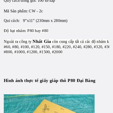
Quy cách đóng gói: 100 tờ/xấp
Mã Sản phẩm: CW - 2c
Qui cách: 9”x11” (230mm x 280mm)
Độ hạt nhám: P80 hay #80
Nhất Gia
Ngoài ra công ty
còn cung cấp tất cả các độ nhám khá
#60, #80, #100, #120, #150, #180, #220, #240, #280, #320, #360
#800, #1000, #1200, #1500, #2000
Hình ảnh thực tế giấy giáp thô P80 Đại Bàng