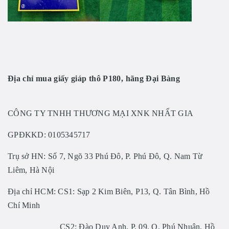
Địa chỉ mua
giấy giáp thô P180, hãng Đại Bàng
CÔNG TY TNHH THƯƠNG MẠI XNK NHẤT GIA
GPĐKKD:
0105345717
Trụ sở HN: Số 7, Ngõ 33 Phú Đô, P. Phú Đô, Q. Nam Từ
Liêm, Hà Nội
Địa chỉ HCM: CS1: Sạp 2 Kim Biên, P13, Q. Tân Bình, Hồ
Chí Minh
CS2: Đào Duy Anh, P. 09, Q. Phú Nhuận, Hồ