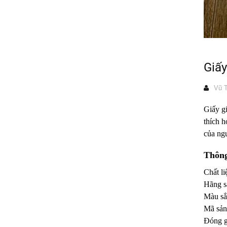
Giấ
Vũ T
Giấy g
thích h
của ng
Thông
Chất l
Hãng s
Màu sắ
Mã sản
Đóng gó