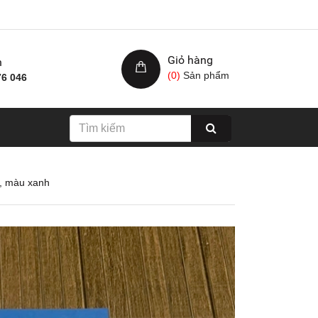
Giỏ hàng
h
(
0
)
Sản phẩm
76 046
, màu xanh
Nhám xốp hạ cam, kích
Giấy nhám cá ng