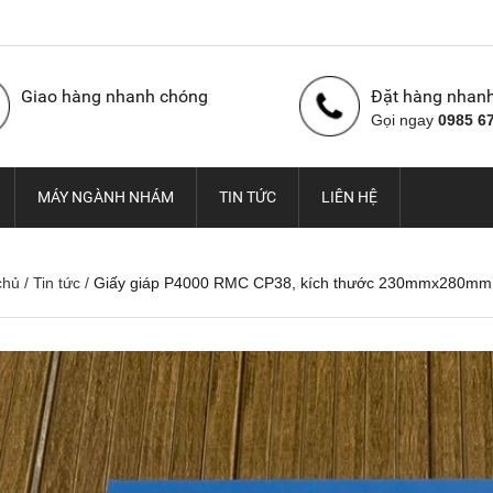
Giao hàng nhanh chóng
Đặt hàng nhan
Gọi ngay
0985 6
MÁY NGÀNH NHÁM
TIN TỨC
LIÊN HỆ
chủ
/
Tin tức
/
Giấy giáp P4000 RMC CP38, kích thước 230mmx280mm
Nhám cuộn con Ó Hàn
Vải nhám cuộn con Ó,