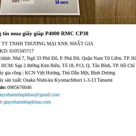
g tin mua
giấy giáp P4000 RMC CP38
 TY TNHH THƯƠNG MẠI XNK NHẤT GIA
KD:
0105345717
 chính: Nhà 7, Ngõ 33 Phú Đô, P. Phú Đô, Quận Nam Từ Liêm, TP. H
ỉ HCM: Sạp 2 đường Kim Biên, Tổ 18, P13, Q. Tân Bình, TP. Hồ Chí
y gia công : KCN Việt Hương, Thủ Dầu Một, Bình Dương
y sản xuất: Osaka Nishi-ku Kyomachibori 1-3-13 Tatsumi
alo:
0985676046
iaynhamnhapkhau@gmail.com
e:
giaynhamnhapkhau.com