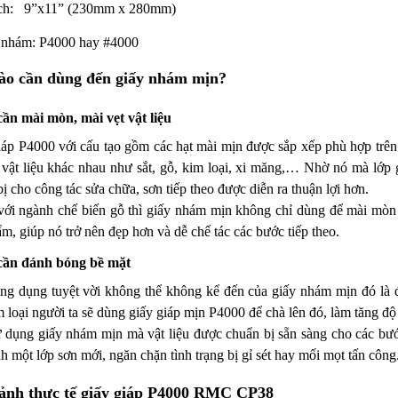
ch: 9”x11” (230mm x 280mm)
 nhám:
P4000 hay #4000
ào cần dùng đến giấy nhám mịn?
cần mài mòn, mài vẹt vật liệu
iáp P4000 với cấu tạo gồm các hạt mài mịn được sắp xếp phù hợp trên
 vật liệu khác nhau như sắt, gỗ, kim loại, xi măng,… Nhờ nó mà lớp g
ị cho công tác sửa chữa, sơn tiếp theo được diễn ra thuận lợi hơn.
với ngành chế biến gỗ thì giấy nhám mịn không chỉ dùng để mài mòn
m, giúp nó trở nên đẹp hơn và dễ chế tác các bước tiếp theo.
cần đánh bóng bề mặt
ng dụng tuyệt vời không thể không kể đến của giấy nhám mịn đó là 
 loại người ta sẽ dùng giấy giáp mịn P4000 để chà lên đó, làm tăng độ
 dụng giấy nhám mịn mà vật liệu được chuẩn bị sẵn sàng cho các bướ
h một lớp sơn mới, ngăn chặn tình trạng bị gỉ sét hay mối mọt tấn công
ảnh thực tế giấy giáp P4000 RMC CP38