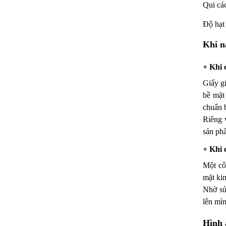
Qui cá
Độ hạt
Khi n
+ Khi 
Giấy g
bề mặt
chuẩn b
Riêng 
sản phẩ
+ Khi 
Một cô
mặt kim
Nhờ sử
lên mìn
Hình 