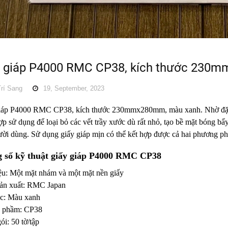
y giáp P4000 RMC CP38, kích thước 230
rí Sang
19, September, 2023
iáp P4000 RMC CP38, kích thước 230mmx280mm, màu xanh. Nhờ đặc t
ợp sử dụng để loại bỏ các vết trầy xước dù rất nhỏ, tạo bề mặt bóng b
ười dùng. Sử dụng giấy giáp mịn có thể kết hợp được cả hai phương ph
 số kỹ thuật giấy giáp P4000 RMC CP38
iệu: Một mặt nhám và một mặt nền giấy
ản xuất: RMC Japan
c: Màu xanh
 phầm: CP38
i: 50 tờ/tập