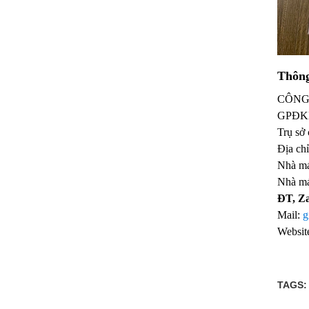
Thôn
CÔNG
GPĐK
Trụ sở
Địa ch
Nhà má
Nhà má
ĐT, Z
Mail:
g
Websit
TAGS: