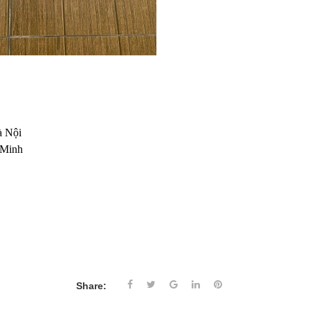
à Nội
 Minh
Share: