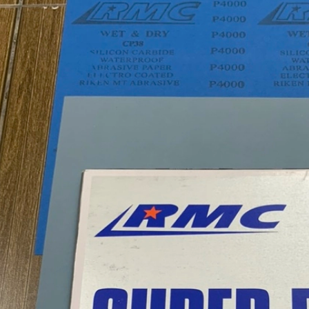
Quốc (Hawk), Kích thước
hiệu Hawk, nhập khẩu
100...
Hàn Quốc
01/08/2026
28/07/2026
Nhám trụ carem
Vải nhám tờ con Ó, độ
20x10x3mm
nhám AA80, kích thước
tờ A4
31/07/2026
27/07/2026
Giấy nhám P320
Nhám xốp hạ cam, độ
(Cw320) Đại Bàng, kích
nhám P120, kích thước
thước 230...
75mmx...
30/07/2026
25/07/2026
Vải ráp con Ó Hawk,
Nhám xốp dạng tấm to
nhập khẩu Hàn Quốc
P1000, kích thước
530mm x ...
29/07/2026
23/07/2026