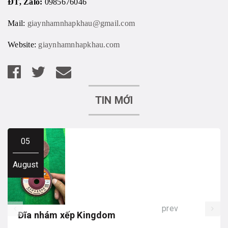
ĐT, Zalo:
0985676046
Mail:
giaynhamnhapkhau@gmail.com
Website:
giaynhamnhapkhau.com
TIN MỚI
05
August
prev
Đĩa nhám xếp Kingdom