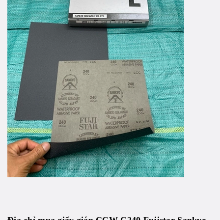
Địa chỉ mua giấy giáp
CCW C240
Fujistar Sankyo