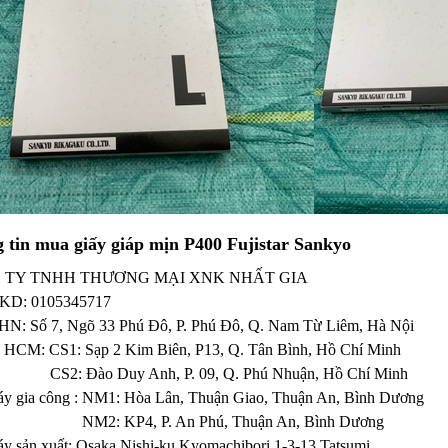
 tin mua giấy giáp mịn P400 Fujistar Sankyo
 TY TNHH THƯƠNG MẠI XNK NHẤT GIA
KD:
0105345717
 HN: Số 7, Ngõ 33 Phú Đô, P. Phú Đô, Q. Nam Từ Liêm, Hà Nội
ỉ HCM: CS1: Sạp 2 Kim Biên, P13, Q. Tân Bình, Hồ Chí Minh
Đào Duy Anh, P. 09, Q. Phú Nhuận, Hồ Chí Minh
y gia công : NM1: Hòa Lân, Thuận Giao, Thuận An, Bình Dương
 KP4, P. An Phú, Thuận An, Bình Dương
y sản xuất: Osaka Nishi-ku Kyomachibori 1-3-13 Tatsumi