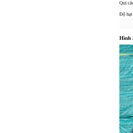
Qui cá
Độ hạt
#800
#40
Hình 