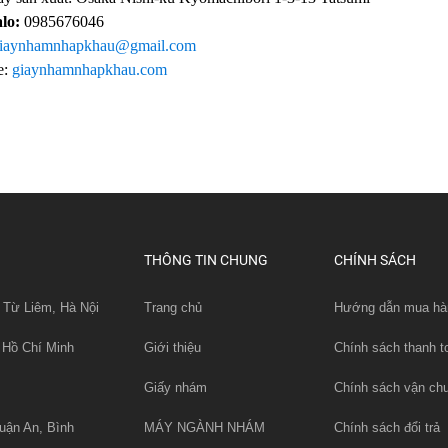
alo:
0985676046
iaynhamnhapkhau@gmail.com
e:
giaynhamnhapkhau.com
THÔNG TIN CHUNG
CHÍNH SÁCH
 Từ Liêm, Hà Nội
Trang chủ
Hướng dẫn mua hà
 Hồ Chí Minh
Giới thiệu
Chính sách thanh t
Giấy nhám
Chính sách vận ch
uận An, Bình
MÁY NGÀNH NHÁM
Chính sách đổi trả