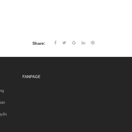
Share:
FANPAGE
ng
oán
uyển