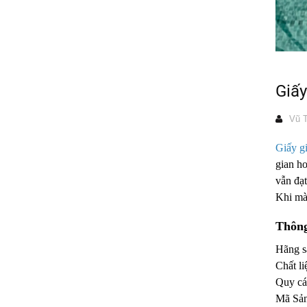
Giấ
Vũ T
Giấy g
gian h
vẫn đạt
Khi mài
Thông
Hãng sả
Chất li
Quy cá
Mã Sả