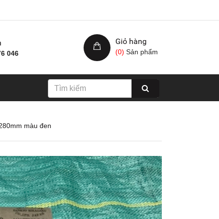
Giỏ hàng
h
(
0
)
Sản phẩm
76 046
mx280mm màu đen
Nhám xốp hạ cam, kích
Giấy nhám cá ng