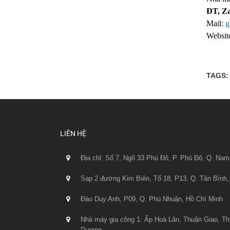
ĐT, Z
Mail:
g
Websit
TAGS:
LIÊN HỆ
Địa chỉ: Số 7, Ngõ 33 Phú Đô, P. Phú Đô, Q. Nam
Sạp 2 đường Kim Biên, Tổ 18, P13, Q. Tân Bình,
Đào Duy Anh, P09, Q. Phú Nhuận, Hồ Chí Minh
Nhà máy gia công 1: Ấp Hoà Lân, Thuận Giao, Th
Dương