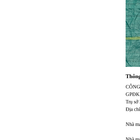
Thông
CÔNG
GPĐK
Trụ sở
Địa ch
CS2: 
Nhà má
NM2:
Nhà má