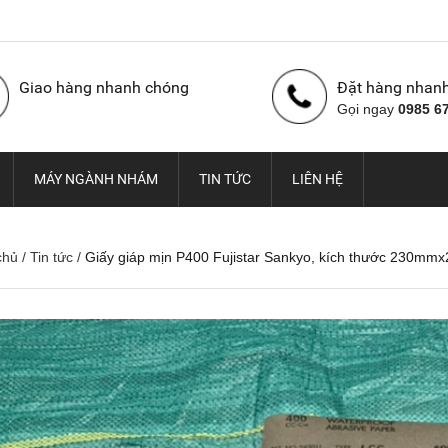
Giao hàng nhanh chóng
Đặt hàng nhan
Gọi ngay
0985 6
MÁY NGÀNH NHÁM
TIN TỨC
LIÊN HỆ
chủ
/
Tin tức
/
Giấy giáp mịn P400 Fujistar Sankyo, kích thước 230m
Nhám cuộn con Ó Hàn
Vải nhám cuộn con Ó,