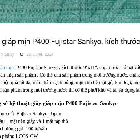
y giáp mịn P400 Fujistar Sankyo, kích t
rí Sang
25, June, 2024
iáp mịn
P400 Fujistar Sankyo, kích thước 9''x11'', chịu nước
có hạt cá
oàn thiện sản phẩm
. Có thể chà sản phẩm trong môi trường nước
, chà 
 hiệu quả tốt đa, mài nhám sạch bóng, mịn cho bề mặt gỗ, kim loại, ino
 sản phẩm trong môi trường nước thì có thể phơi khô và tái sử dụng lạ
 số kỹ thuật giấy giáp mịn P400 Fujistar Sankyo
n xuất: Fujistar Sankyo, Japan
ệu: 1 mặt nền giấy và 1 mặt ráp thô
ch đóng gói: 100 tờ/xấp
n phẩm: LCCS-CW