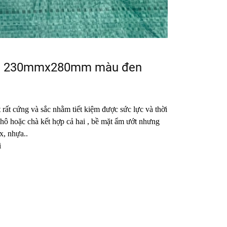
hước 230mmx280mm màu đen
t rất cứng và sắc nhằm tiết kiệm được sức lực và thời
khô hoặc chà kết hợp cả hai
, bề mặt ẩm ướt nhưng
x, nhựa..
i