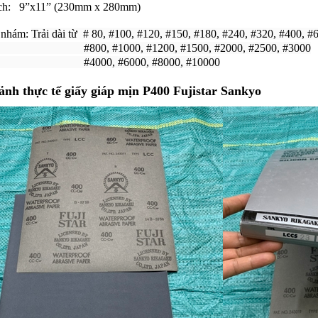
ch: 9”x11” (230mm x 280mm)
 nhám:
Trải dài từ # 80, #100, #120, #150, #180, #240, #320, #400, #
, #1000, #1200, #1500, #2000, #2500, #3000
00, #6000, #8000, #10000
ảnh thực tế giấy giáp mịn P400 Fujistar Sankyo