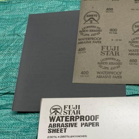
Quốc (Hawk), Kích thước
hiệu Hawk, nhập khẩu
100...
Hàn Quốc
01/08/2026
28/07/2026
Nhám trụ carem
Vải nhám tờ con Ó, độ
20x10x3mm
nhám AA80, kích thước
tờ A4
31/07/2026
27/07/2026
Giấy nhám P320
Nhám xốp hạ cam, độ
(Cw320) Đại Bàng, kích
nhám P120, kích thước
thước 230...
75mmx...
30/07/2026
25/07/2026
Vải ráp con Ó Hawk,
Nhám xốp dạng tấm to
nhập khẩu Hàn Quốc
P1000, kích thước
530mm x ...
29/07/2026
23/07/2026